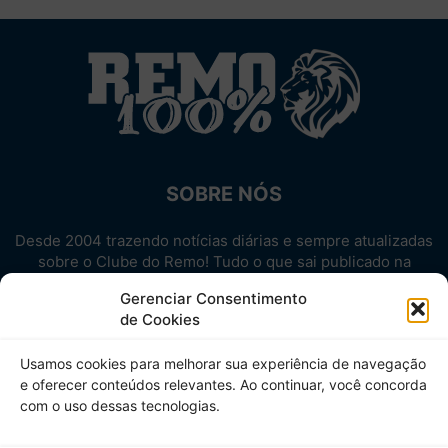
SOBRE NÓS
Desde 2004 trazendo notícias diárias e sempre atualizadas
sobre o Clube do Remo! Tudo o que sai publicado na
internet sobre o Leão, reunido em um único lugar!
Gerenciar Consentimento
Aproveite! Site não-oficial.
de Cookies
SIGA-NOS
Usamos cookies para melhorar sua experiência de navegação
e oferecer conteúdos relevantes. Ao continuar, você concorda
com o uso dessas tecnologias.