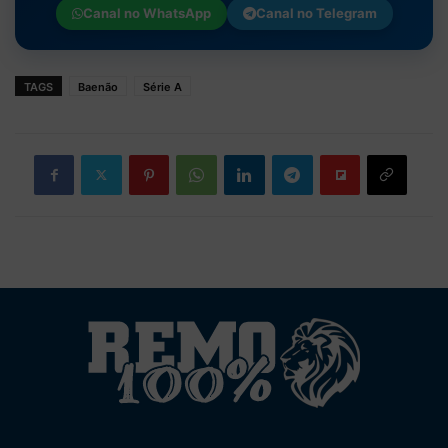
Canal no
WhatsApp
Canal no
Telegram
TAGS
Baenão
Série A