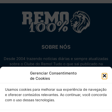
SOBRE NÓS
Desde 2004 trazendo notícias diárias e sempre atualizadas
sobre o Clube do Remo! Tudo o que sai publicado na
internet sobre o Leão, reunido em um único lugar!
Gerenciar Consentimento
Aproveite! Site não-oficial.
de Cookies
SIGA-NOS
Usamos cookies para melhorar sua experiência de navegação
e oferecer conteúdos relevantes. Ao continuar, você concorda
com o uso dessas tecnologias.