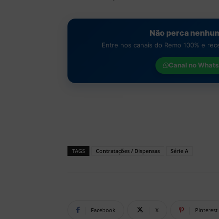
Não perca nenhum
Entre nos canais do Remo 100% e receb
Canal no
Whats
TAGS
Contratações / Dispensas
Série A
Facebook
X
Pinterest