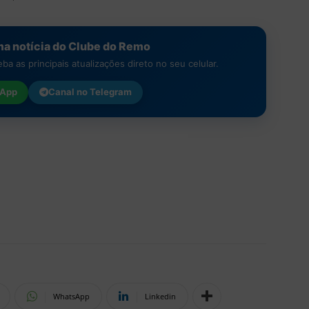
a notícia do Clube do Remo
a as principais atualizações direto no seu celular.
App
Canal no
Telegram
WhatsApp
Linkedin