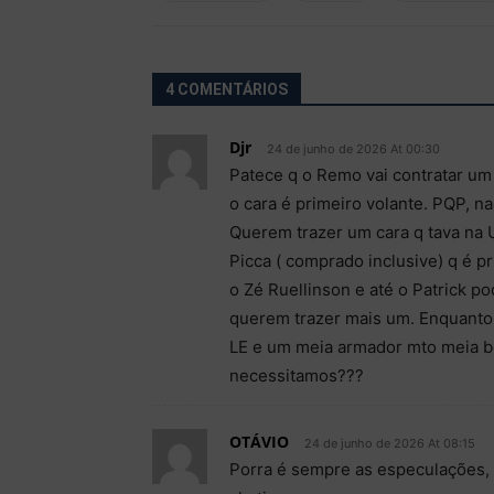
4 COMENTÁRIOS
Djr
24 de junho de 2026 At 00:30
Patece q o Remo vai contratar um 
o cara é primeiro volante. PQP, n
Querem trazer um cara q tava na U
Picca ( comprado inclusive) q é pr
o Zé Ruellinson e até o Patrick p
querem trazer mais um. Enquanto i
LE e um meia armador mto meia bo
necessitamos???
OTÁVIO
24 de junho de 2026 At 08:15
Porra é sempre as especulações,