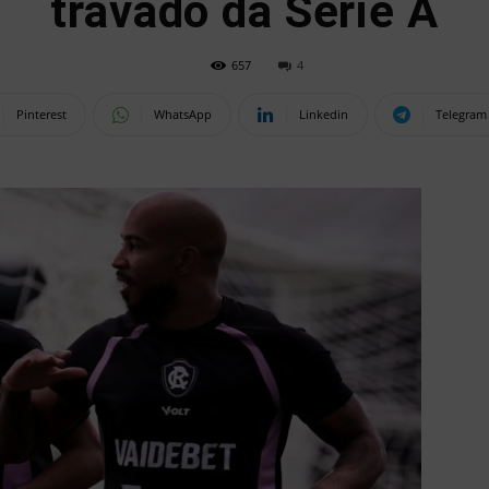
travado da Série A
657
4
Pinterest
WhatsApp
Linkedin
Telegram