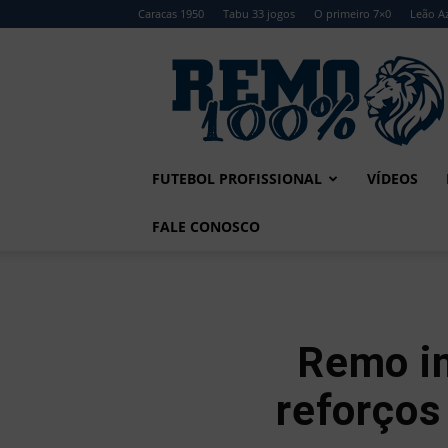
Caracas 1950
Tabu 33 jogos
O primeiro 7×0
Leão Az
Remo
100%
FUTEBOL PROFISSIONAL
VÍDEOS
FALE CONOSCO
Remo in
reforços