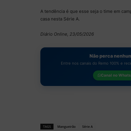
A tendência é que esse seja o time em cam
casa nesta Série A.
Diário Online, 23/05/2026
Não perca nenhum
Entre nos canais do Remo 100% e receb
Canal no
Whats
TAGS
Mangueirão
Série A