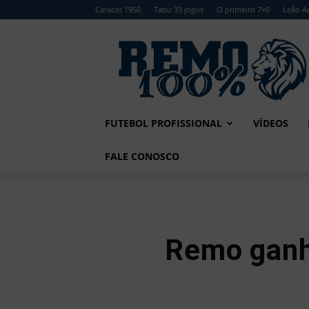
Caracas 1950
Tabu 33 jogos
O primeiro 7×0
Leão Az
Remo
100%
FUTEBOL PROFISSIONAL
VÍDEOS
FALE CONOSCO
Remo ganh