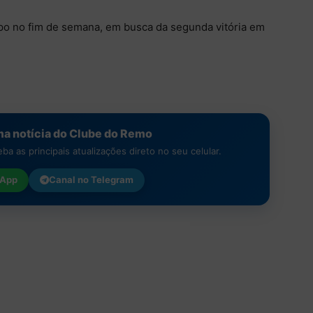
po no fim de semana, em busca da segunda vitória em
a notícia do Clube do Remo
a as principais atualizações direto no seu celular.
App
Canal no
Telegram