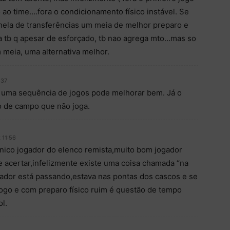
ao time….fora o condicionamento físico instável. Se
anela de transferências um meia de melhor preparo e
a tb q apesar de esforçado, tb nao agrega mto…mas so
 meia, uma alternativa melhor.
:37
r uma sequência de jogos pode melhorar bem. Já o
o de campo que não joga.
 11:56
cnico jogador do elenco remista,muito bom jogador
e acertar,infelizmente existe uma coisa chamada “na
gador está passando,estava nas pontas dos cascos e se
jogo e com preparo físico ruim é questão de tempo
ol.