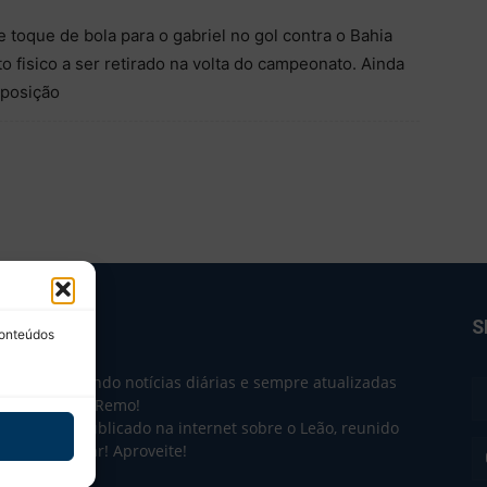
 toque de bola para o gabriel no gol contra o Bahia
 fisico a ser retirado na volta do campeonato. Ainda
 posição
BRE NÓS
S
conteúdos
e 2004 trazendo notícias diárias e sempre atualizadas
e o Clube do Remo!
 o que sai publicado na internet sobre o Leão, reunido
m único lugar! Aproveite!
não-oficial.