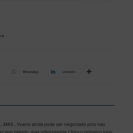
e A
WhatsApp
Linkedin
aqui…MAS…Vueno ainda pode ser negociado pois nao
z tem talento, mas infelizmente ( fora o primeiro jogo