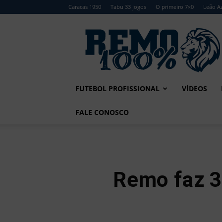
Caracas 1950
Tabu 33 jogos
O primeiro 7×0
Leão Az
Remo
100%
FUTEBOL PROFISSIONAL
VÍDEOS
FALE CONOSCO
Remo faz 3