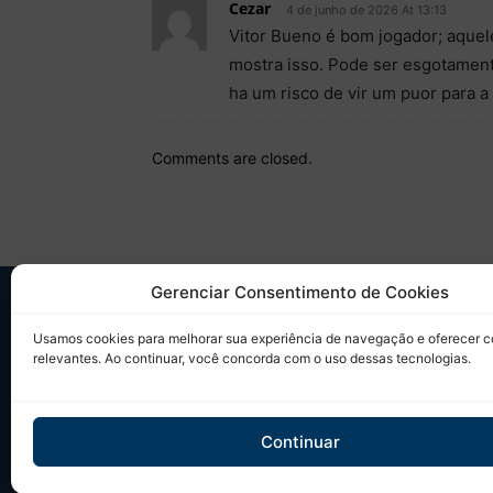
Cezar
4 de junho de 2026 At 13:13
Vitor Bueno é bom jogador; aquele
mostra isso. Pode ser esgotamento
ha um risco de vir um puor para a
Comments are closed.
Gerenciar Consentimento de Cookies
SO
Usamos cookies para melhorar sua experiência de navegação e oferecer 
relevantes. Ao continuar, você concorda com o uso dessas tecnologias.
Desd
sobr
Tudo
Continuar
em u
Site 