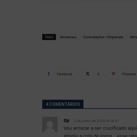
TAGS
Amistosos
Contratações / Dispensas
Séri
Facebook
X
Pinterest
4 COMENTÁRIOS
Djr
3 de junho de 2026 At 18:51
Vou arriscar a ser crucificado 
atingiu a cota de jogos….esse rapa