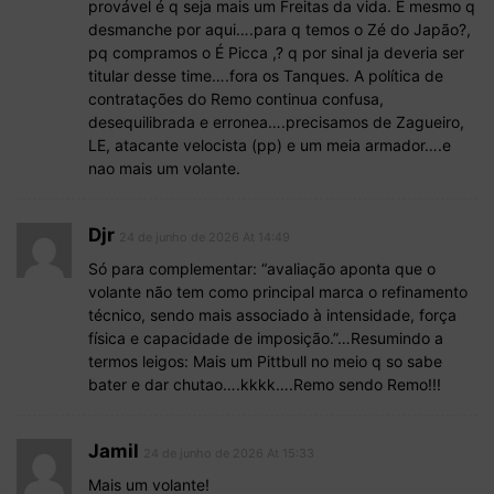
provável é q seja mais um Freitas da vida. E mesmo q
desmanche por aqui….para q temos o Zé do Japão?,
pq compramos o É Picca ,? q por sinal ja deveria ser
titular desse time….fora os Tanques. A política de
contratações do Remo continua confusa,
desequilibrada e erronea….precisamos de Zagueiro,
LE, atacante velocista (pp) e um meia armador….e
nao mais um volante.
Djr
24 de junho de 2026 At 14:49
Só para complementar: “avaliação aponta que o
volante não tem como principal marca o refinamento
técnico, sendo mais associado à intensidade, força
física e capacidade de imposição.”…Resumindo a
termos leigos: Mais um Pittbull no meio q so sabe
bater e dar chutao….kkkk….Remo sendo Remo!!!
Jamil
24 de junho de 2026 At 15:33
Mais um volante!