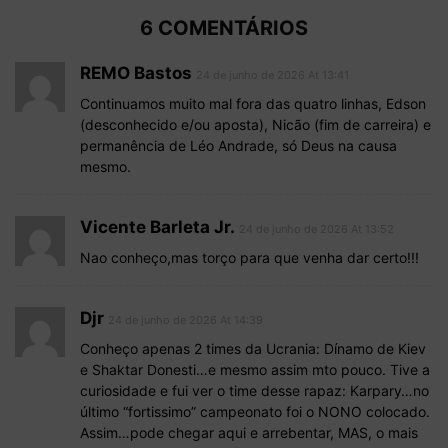
6 COMENTÁRIOS
REMO Bastos
24 de junho de 2026 At 13:41
Continuamos muito mal fora das quatro linhas, Edson
(desconhecido e/ou aposta), Nicão (fim de carreira) e
permanência de Léo Andrade, só Deus na causa
mesmo.
Vicente Barleta Jr.
24 de junho de 2026 At 13:52
Nao conheço,mas torço para que venha dar certo!!!
Djr
24 de junho de 2026 At 14:39
Conheço apenas 2 times da Ucrania: Dínamo de Kiev
e Shaktar Donesti…e mesmo assim mto pouco. Tive a
curiosidade e fui ver o time desse rapaz: Karpary…no
último “fortissimo” campeonato foi o NONO colocado.
Assim…pode chegar aqui e arrebentar, MAS, o mais