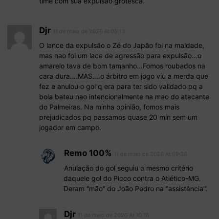
time com sua expulsão grotesca.
Djr
11 de maio de 2026 At 09:13
O lance da expulsão o Zé do Japão foi na maldade,
mas nao foi um lace de agressão para expulsão…o
amarelo tava de bom tamanho…Fomos roubados na
cara dura….MAS….o árbitro em jogo viu a merda que
fez e anulou o gol q era para ter sido validado pq a
bola bateu nao intencionalmente na mao do atacante
do Palmeiras. Na minha opinião, fomos mais
prejudicados pq passamos quase 20 min sem um
jogador em campo.
Remo 100%
11 de maio de 2026 At 09:36
Anulação do gol seguiu o mesmo critério
daquele gol do Picco contra o Atlético-MG.
Deram “mão” do João Pedro na “assistência”.
Djr
11 de maio de 2026 At 10:16