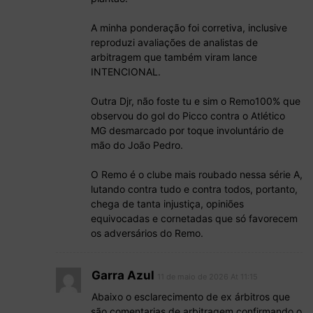
A minha ponderação foi corretiva, inclusive
reproduzi avaliações de analistas de
arbitragem que também viram lance
INTENCIONAL.
Outra Djr, não foste tu e sim o Remo100% que
observou do gol do Picco contra o Atlético
MG desmarcado por toque involuntário de
mão do João Pedro.
O Remo é o clube mais roubado nessa série A,
lutando contra tudo e contra todos, portanto,
chega de tanta injustiça, opiniões
equivocadas e cornetadas que só favorecem
os adversários do Remo.
Garra Azul
11 de maio de 2026 At 11:15
Abaixo o esclarecimento de ex árbitros que
são comentarias de arbitragem confirmando o