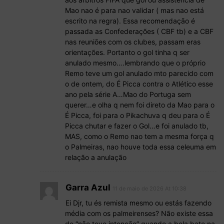
Mao nao é para nao validar ( mas nao está
escrito na regra). Essa recomendação é
passada as Confederações ( CBF tb) e a CBF
nas reuniões com os clubes, passam eras
orientações. Portanto o gol tinha q ser
anulado mesmo….lembrando que o próprio
Remo teve um gol anulado mto parecido com
o de ontem, do É Picca contra o Atlético esse
ano pela série A…Mao do Portuga sem
querer…e olha q nem foi direto da Mao para o
É Picca, foi para o Pikachuva q deu para o É
Picca chutar e fazer o Gol…e foi anulado tb,
MAS, como o Remo nao tem a mesma força q
o Palmeiras, nao houve toda essa celeuma em
relação a anulação
Garra Azul
11 de maio de 2026 At 10:38
Ei Djr, tu és remista mesmo ou estás fazendo
média com os palmeirenses? Não existe essa
de “não teve intenção” quando a bola bate na