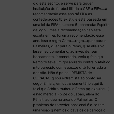
o q esta escrito, e serve para qquer
instituição de futebol filiada a CBF e FIFA….a
recomendação esse ano dá FiFA as
confederações tb existiu e está baseada em
uma lei da FIFA ( numero 5 )chamada: Espírito
de jogo….mas a recomendação nao está
escrita em lei, foi uma recomendação esse
ano. Isso é regra Garra….regra…quer para o
Palmeiras, quer para o Remo, q se aliais vc
lesse neu comentário, ao invés de, sem
baseamento, ir cornetada, veria q falo q o
Remo tb teve um gol anulado contra o Atlético
mto parecido com esse….e q tb foi errada a
decisão. Não é pq sou REMISTA de
CORACAO q sou extremista ao ponto ser
cego. E mais, em outro comentário aqui tb
falei q o Árbitro roubou o Remo pq expulsou (
e nao merecia ) o Zé do Japão, além do
Pênalti ao deu na área do Palmeiras. O
problema do torcedor passional é q so tem
uma visão q nem os d cavalos de carroça q