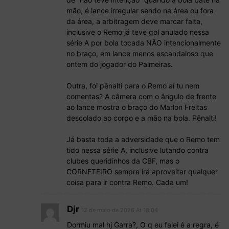
mão, é lance irregular sendo na área ou fora
da área, a arbitragem deve marcar falta,
inclusive o Remo já teve gol anulado nessa
série A por bola tocada NÃO intencionalmente
no braço, em lance menos escandaloso que
ontem do jogador do Palmeiras.
Outra, foi pênalti para o Remo aí tu nem
comentas? A câmera com o ângulo de frente
ao lance mostra o braço do Marlon Freitas
descolado ao corpo e a mão na bola. Pênalti!
Já basta toda a adversidade que o Remo tem
tido nessa série A, inclusive lutando contra
clubes queridinhos da CBF, mas o
CORNETEIRO sempre irá aproveitar qualquer
coisa para ir contra Remo. Cada um!
Djr
12 de maio de 2026 At 18:04
Dormiu mal hj Garra?, O q eu falei é a regra, é