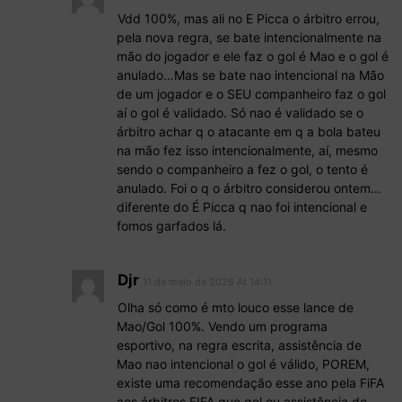
Vdd 100%, mas ali no E Picca o árbitro errou,
pela nova regra, se bate intencionalmente na
mão do jogador e ele faz o gol é Mao e o gol é
anulado…Mas se bate nao intencional na Mão
de um jogador e o SEU companheiro faz o gol
aí o gol é validado. Só nao é validado se o
árbitro achar q o atacante em q a bola bateu
na mão fez isso intencionalmente, aí, mesmo
sendo o companheiro a fez o gol, o tento é
anulado. Foi o q o árbitro considerou ontem…
diferente do É Picca q nao foi intencional e
fomos garfados lá.
Djr
11 de maio de 2026 At 14:11
Olha só como é mto louco esse lance de
Mao/Gol 100%. Vendo um programa
esportivo, na regra escrita, assistência de
Mao nao intencional o gol é válido, POREM,
existe uma recomendação esse ano pela FiFA
aos árbitros FIFA que gol ou assistência de