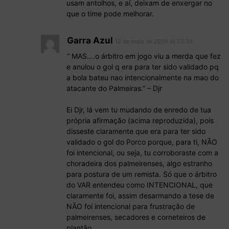
usam antolhos, e aí, deixam de enxergar no
que o time pode melhorar.
Garra Azul
12 de maio de 2026 At 23:39
“ MAS….o árbitro em jogo viu a merda que fez
e anulou o gol q era para ter sido validado pq
a bola bateu nao intencionalmente na mao do
atacante do Palmeiras.” – Djr
Ei Djr, lá vem tu mudando de enredo de tua
própria afirmação (acima reproduzida), pois
disseste claramente que era para ter sido
validado o gol do Porco porque, para ti, NÃO
foi intencional, ou seja, tu corroboraste com a
choradeira dos palmeirenses, algo estranho
para postura de um remista. Só que o árbitro
do VAR entendeu como INTENCIONAL, que
claramente foi, assim desarmando a tese de
NÃO foi intencional para frustração de
palmeirenses, secadores e corneteiros de
plantão.