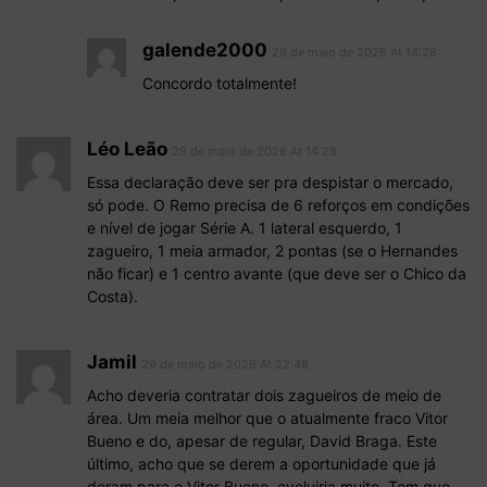
galende2000
29 de maio de 2026 At 14:28
Concordo totalmente!
Léo Leão
29 de maio de 2026 At 14:28
Essa declaração deve ser pra despistar o mercado,
só pode. O Remo precisa de 6 reforços em condições
e nível de jogar Série A. 1 lateral esquerdo, 1
zagueiro, 1 meia armador, 2 pontas (se o Hernandes
não ficar) e 1 centro avante (que deve ser o Chico da
Costa).
Jamil
29 de maio de 2026 At 22:48
Acho deveria contratar dois zagueiros de meio de
área. Um meia melhor que o atualmente fraco Vitor
Bueno e do, apesar de regular, David Braga. Este
último, acho que se derem a oportunidade que já
deram para o Vitor Bueno, evoluiria muito. Tem que