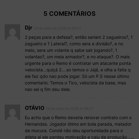
5 COMENTÁRIOS
Djr
29 de maio de 2026 At 09:07
2 peças para a defesa?, então seriam 2 zagueiros?, 1
zagueiro e 1 Lateral?, como sera a divisão?, e no
meio, sera um volante q sabe sair jogando?, 1
volantao?, um meia armador?, e no ataque?. O mais
urgente para o Remo é contratar um atacante ponta
velocista…quiçá 2….so temos o Jajá, e olha a falta q
ele faz qdo nao pode jogar. Só um P.S nesse último
comentario: Temos o Tico, velocista da base, mas
nao sei q fim deu dele.
OTÁVIO
29 de maio de 2026 At 09:27
Eu acho que o Remo deveria renovar contrato com o
Hernandes. Jogador ótimo em bola parada, matador
de mucura. Condé não deu oportunidade para o
atleta aí ele perdeu motivação e caiu de produção……