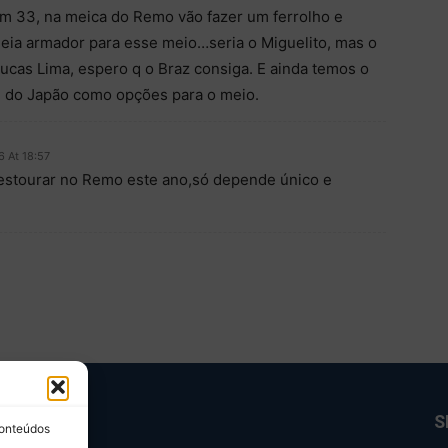
com 33, na meica do Remo vão fazer um ferrolho e
meia armador para esse meio…seria o Miguelito, mas o
ucas Lima, espero q o Braz consiga. E ainda temos o
Zé do Japão como opções para o meio.
6 At 18:57
 estourar no Remo este ano,só depende único e
BRE NÓS
S
conteúdos