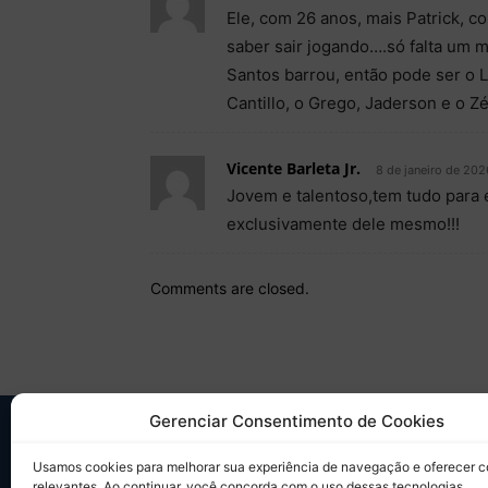
Ele, com 26 anos, mais Patrick, 
saber sair jogando….só falta um 
Santos barrou, então pode ser o L
Cantillo, o Grego, Jaderson e o 
Vicente Barleta Jr.
8 de janeiro de 202
Jovem e talentoso,tem tudo para
exclusivamente dele mesmo!!!
Comments are closed.
Gerenciar Consentimento de Cookies
SO
Usamos cookies para melhorar sua experiência de navegação e oferecer 
relevantes. Ao continuar, você concorda com o uso dessas tecnologias.