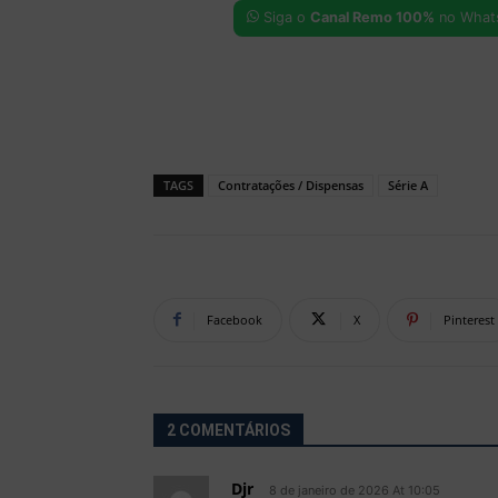
Siga o
Canal Remo 100%
no What
TAGS
Contratações / Dispensas
Série A
Facebook
X
Pinterest
2 COMENTÁRIOS
Djr
8 de janeiro de 2026 At 10:05