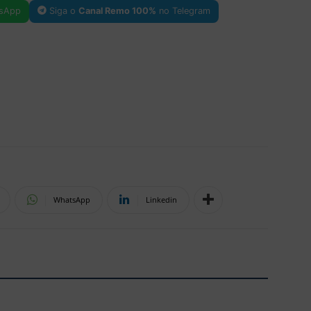
sApp
Siga o
Canal Remo 100%
no Telegram
WhatsApp
Linkedin