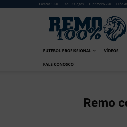
Caracas 1950
Tabu 33 jogos
O primeiro 7×0
Leão Az
Remo
100%
FUTEBOL PROFISSIONAL
VÍDEOS
FALE CONOSCO
Remo co