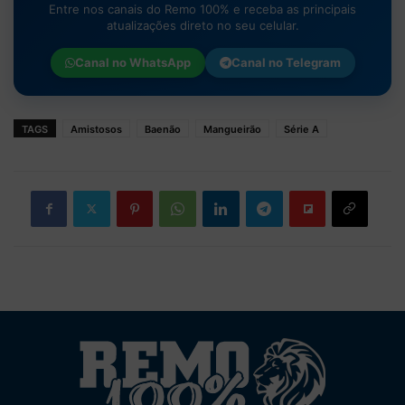
Entre nos canais do Remo 100% e receba as principais
atualizações direto no seu celular.
Canal no
WhatsApp
Canal no
Telegram
TAGS
Amistosos
Baenão
Mangueirão
Série A