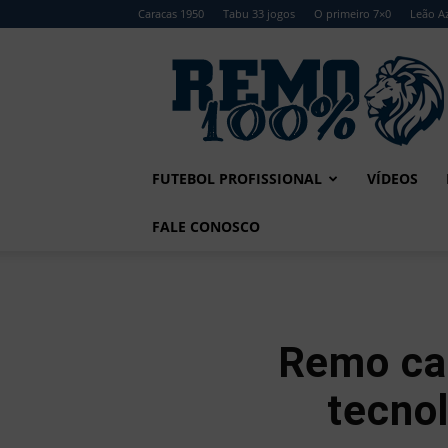
Caracas 1950
Tabu 33 jogos
O primeiro 7×0
Leão Az
Remo
100%
FUTEBOL PROFISSIONAL
VÍDEOS
FALE CONOSCO
Remo cap
tecno