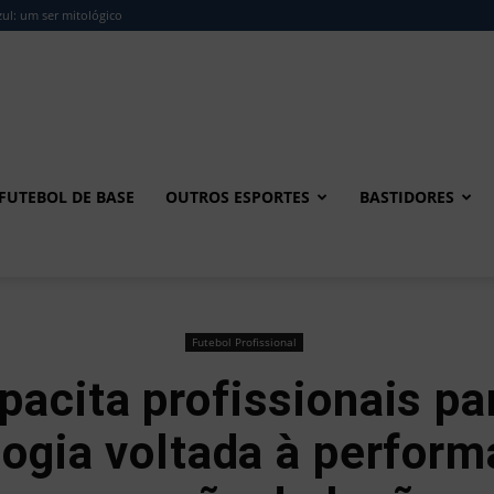
ul: um ser mitológico
FUTEBOL DE BASE
OUTROS ESPORTES
BASTIDORES
Futebol Profissional
acita profissionais pa
logia voltada à perform