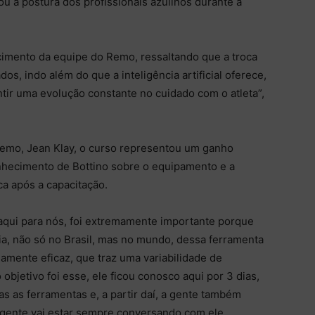
ou a postura dos profissionais azulinos durante a
cimento da equipe do Remo, ressaltando que a troca
os, indo além do que a inteligência artificial oferece,
ntir uma evolução constante no cuidado com o atleta”,
emo, Jean Klay, o curso representou um ganho
onhecimento de Bottino sobre o equipamento e a
ca após a capacitação.
 aqui para nós, foi extremamente importante porque
a, não só no Brasil, mas no mundo, dessa ferramenta
mente eficaz, que traz uma variabilidade de
objetivo foi esse, ele ficou conosco aqui por 3 dias,
s as ferramentas e, a partir daí, a gente também
 gente vai estar sempre conversando com ele,