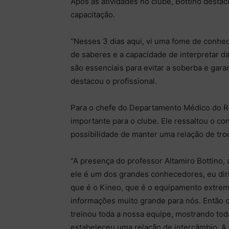
Após as atividades no clube, Bottino destac
capacitação.
“Nesses 3 dias aqui, vi uma fome de conhe
de saberes e a capacidade de interpretar dad
são essenciais para evitar a soberba e gara
destacou o profissional.
Para o chefe do Departamento Médico do R
importante para o clube. Ele ressaltou o c
possibilidade de manter uma relação de tro
“A presença do professor Altamiro Bottino,
ele é um dos grandes conhecedores, eu diri
que é o Kineo, que é o equipamento extrema
informações muito grande para nós. Então o 
treinou toda a nossa equipe, mostrando toda
estabeleceu uma relação de intercâmbio. A