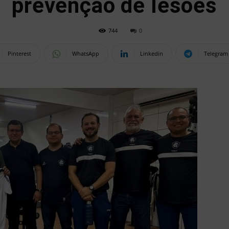
prevenção de lesões
744
0
Pinterest
WhatsApp
Linkedin
Telegram