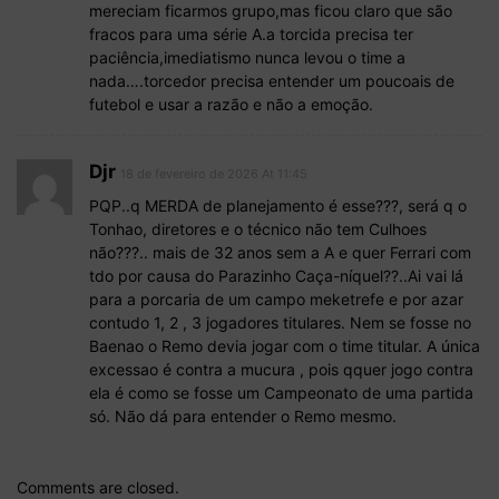
mereciam ficarmos grupo,mas ficou claro que são
fracos para uma série A.a torcida precisa ter
paciência,imediatismo nunca levou o time a
nada….torcedor precisa entender um poucoais de
futebol e usar a razão e não a emoção.
Djr
18 de fevereiro de 2026 At 11:45
PQP..q MERDA de planejamento é esse???, será q o
Tonhao, diretores e o técnico não tem Culhoes
não???.. mais de 32 anos sem a A e quer Ferrari com
tdo por causa do Parazinho Caça-níquel??..Ai vai lá
para a porcaria de um campo meketrefe e por azar
contudo 1, 2 , 3 jogadores titulares. Nem se fosse no
Baenao o Remo devia jogar com o time titular. A única
excessao é contra a mucura , pois qquer jogo contra
ela é como se fosse um Campeonato de uma partida
só. Não dá para entender o Remo mesmo.
Comments are closed.