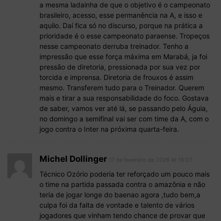
a mesma ladainha de que o objetivo é o campeonato
brasileiro, acesso, esse permanência na A, e isso e
aquilo. Daí fica só no discurso, porque na prática a
prioridade é o esse campeonato paraense. Tropeços
nesse campeonato derruba treinador. Tenho a
impressão que esse força máxima em Marabá, ja foi
pressão de diretoria, pressionada por sua vez por
torcida e imprensa. Diretoria de frouxos é assim
mesmo. Transferem tudo para o Treinador. Querem
mais e tirar a sua responsabilidade do foco. Gostava
de saber, vamos ver até lá, se passando pelo Águia,
no domingo a semifinal vai ser com time da A, com o
jogo contra o Inter na próxima quarta-feira.
Michel Dollinger
17 de fevereiro de 2026 At 18:27
Técnico Ozório poderia ter reforçado um pouco mais
o time na partida passada contra o amazônia e não
teria de jogar longe do baenao agora ,tudo bem,a
culpa foi da falta de vontade e talento de vários
jogadores que vinham tendo chance de provar que