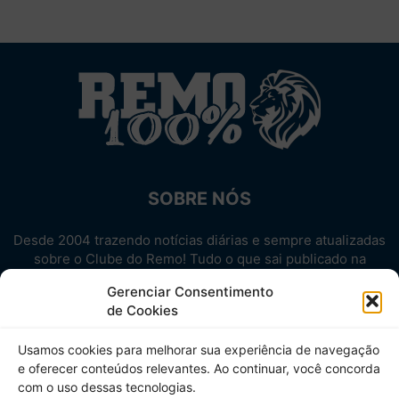
SOBRE NÓS
Desde 2004 trazendo notícias diárias e sempre atualizadas
sobre o Clube do Remo! Tudo o que sai publicado na
internet sobre o Leão, reunido em um único lugar!
Gerenciar Consentimento
Aproveite! Site não-oficial.
de Cookies
SIGA-NOS
Usamos cookies para melhorar sua experiência de navegação
e oferecer conteúdos relevantes. Ao continuar, você concorda
com o uso dessas tecnologias.