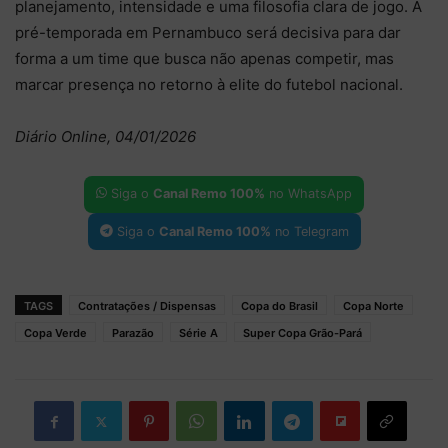
planejamento, intensidade e uma filosofia clara de jogo. A
pré-temporada em Pernambuco será decisiva para dar
forma a um time que busca não apenas competir, mas
marcar presença no retorno à elite do futebol nacional.
Diário Online, 04/01/2026
Siga o
Canal Remo 100%
no WhatsApp
Siga o
Canal Remo 100%
no Telegram
TAGS
Contratações / Dispensas
Copa do Brasil
Copa Norte
Copa Verde
Parazão
Série A
Super Copa Grão-Pará