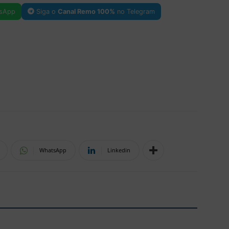
sApp
Siga o
Canal Remo 100%
no Telegram
WhatsApp
Linkedin