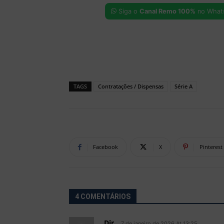
Siga o
Canal Remo 100%
no What
TAGS
Contratações / Dispensas
Série A
Facebook
X
Pinterest
4 COMENTÁRIOS
Djr
7 de janeiro de 2026 At 13:25