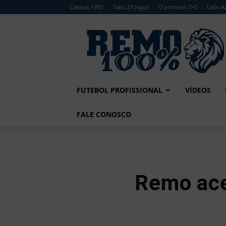
Caracas 1950
Tabu 33 jogos
O primeiro 7×0
Leão Az
Remo
100%
FUTEBOL PROFISSIONAL
VÍDEOS
FALE CONOSCO
Remo ace