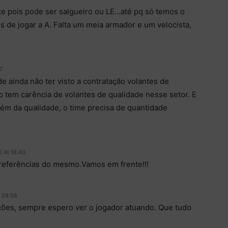
te pois pode ser salgueiro ou LE…até pq só temos o
 de jogar a A. Falta um meia armador e um velocista,
7
 ainda não ter visto a contratação volantes de
 tem carência de volantes de qualidade nesse setor. E
lém da qualidade, o time precisa de quantidade
6 At 16:40
referências do mesmo.Vamos em frente!!!
t 08:58
ações, sempre espero ver o jogador atuando. Que tudo