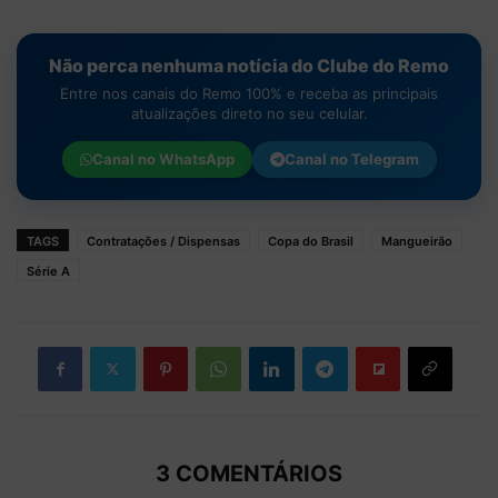
Não perca nenhuma notícia do Clube do Remo
Entre nos canais do Remo 100% e receba as principais
atualizações direto no seu celular.
Canal no
WhatsApp
Canal no
Telegram
TAGS
Contratações / Dispensas
Copa do Brasil
Mangueirão
Série A
3 COMENTÁRIOS