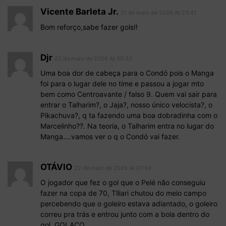
Vicente Barleta Jr.
21 de maio de 2026 At 23:41
Bom reforço,sabe fazer gols!!
Djr
22 de maio de 2026 At 00:33
Uma boa dor de cabeça para o Condó pois o Manga
foi para o lugar dele no time e passou a jogar mto
bem como Centroavante / falso 9. Quem vai sair para
entrar o Talharim?, o Jaja?, nosso único velocista?, o
Pikachuva?, q ta fazendo uma boa dobradinha com o
Marcelinho??. Na teoria, o Talharim entra no lugar do
Manga….vamos ver o q o Condó vai fazer.
OTÁVIO
22 de maio de 2026 At 07:59
O jogador que fez o gol que o Pelé não conseguiu
fazer na copa de 70, Tlliari chutou do meio campo
percebendo que o goleiro estava adiantado, o goleiro
correu pra trás e entrou junto com a bola dentro do
gol. GOLAÇO.