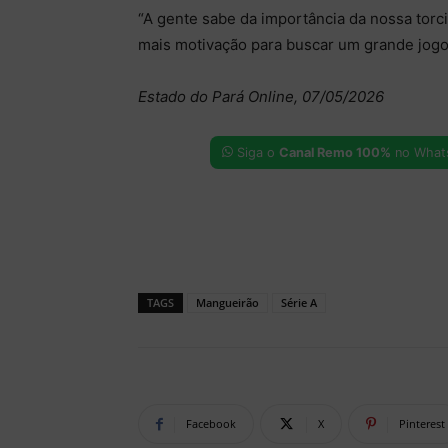
“A gente sabe da importância da nossa torci
mais motivação para buscar um grande jogo”,
Estado do Pará Online, 07/05/2026
Siga o
Canal Remo 100%
no What
TAGS
Mangueirão
Série A
Facebook
X
Pinterest