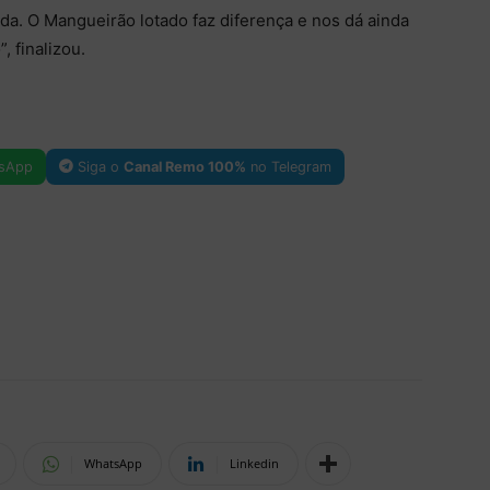
da. O Mangueirão lotado faz diferença e nos dá ainda
 finalizou.
sApp
Siga o
Canal Remo 100%
no Telegram
WhatsApp
Linkedin