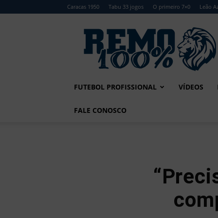
Caracas 1950
Tabu 33 jogos
O primeiro 7×0
Leão Az
Remo
100%
FUTEBOL PROFISSIONAL
VÍDEOS
FALE CONOSCO
“Preci
comp