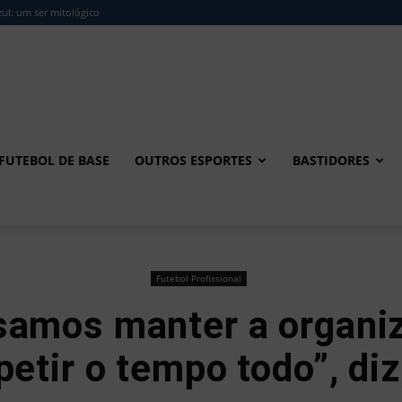
ul: um ser mitológico
FUTEBOL DE BASE
OUTROS ESPORTES
BASTIDORES
Futebol Profissional
samos manter a organi
etir o tempo todo”, diz