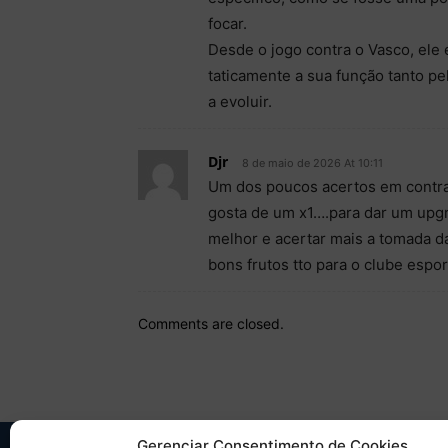
focar.
Desde o jogo contra o Vasco, ele 
taticamente a sua função tanto pe
a evoluir.
Djr
8 de maio de 2026 At 10:11
Um dos poucos acertos em contrat
gosta de um x1….para dar um upgra
melhor e acertar mais a tomada d
bons frutos tto para o clube espo
Comments are closed.
Gerenciar Consentimento de Cookies