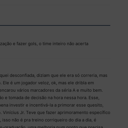
ização e fazer gols, o time inteiro não acerta
quei desconfiada, diziam que ele era só correria, mas
 Ele é um jogador veloz, ok, mas ele dribla em
 encarou vários marcadores da séria A e muito bem.
ação e tomada de decisão na hora nessa hora. Esse,
ena investir e incentivá-la a primorar esse quesito,
. Vinícius Jr. Teve que fazer aprimoramento específico
, isso não é pra treino corriqueiro do dia a dia, é
ós-graduação, uma melhoria num ponto que precisa