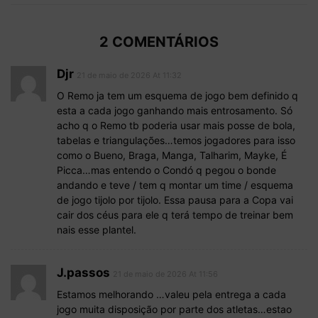
2 COMENTÁRIOS
Djr
21 de maio de 2026 At 11:32
O Remo ja tem um esquema de jogo bem definido q
esta a cada jogo ganhando mais entrosamento. Só
acho q o Remo tb poderia usar mais posse de bola,
tabelas e triangulações…temos jogadores para isso
como o Bueno, Braga, Manga, Talharim, Mayke, É
Picca…mas entendo o Condó q pegou o bonde
andando e teve / tem q montar um time / esquema
de jogo tijolo por tijolo. Essa pausa para a Copa vai
cair dos céus para ele q terá tempo de treinar bem
nais esse plantel.
J.passos
21 de maio de 2026 At 11:56
Estamos melhorando …valeu pela entrega a cada
jogo muita disposição por parte dos atletas…estao