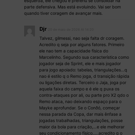
esquerda, ele chegou e preferiu se consolidar na
parte defensiva. Mas está evoluindo. Vai ser bom
quando tiver coragem de avançar mais.
Djr
20 de maio de 2026 At 14:20
Talvez, gilmessi, nao seja falta dr coragem.
Acredito q seja por alguns fatores. Primeiro
ele nao tem a capacidade física do
Marcelinho. Segundo sua característica como
jogador seja de Sprint, ele e mais jogador
para jogo apoiado: tabelas, triangulações…q
nao é estilo q o Remo joga, d transição rápida
ou ligações diretas. Terceiro o Jaja, joga por
aquela faixa do campo e é ele q puxa os
contra-ataques por ali, ou parte pro X2 qdo o
Remo ataca, nao deixando espaço para o
Mayke aprofundar. Se o Conðó, começar
nessa parada da Copa, dar mais ênfase a
jogadas trabalhadas, triangulações, posse
maior da bola para criação,…e ele melhorar
seu condicionamento físico,….acredito q o