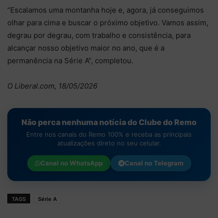
“Escalamos uma montanha hoje e, agora, já conseguimos
olhar para cima e buscar o próximo objetivo. Vamos assim,
degrau por degrau, com trabalho e consistência, para
alcançar nosso objetivo maior no ano, que é a
permanência na Série A”, completou.
O Liberal.com, 18/05/2026
Não perca nenhuma notícia do Clube do Remo
Entre nos canais do Remo 100% e receba as principais
atualizações direto no seu celular.
Canal no
WhatsApp
Canal no
Telegram
TAGS
Série A