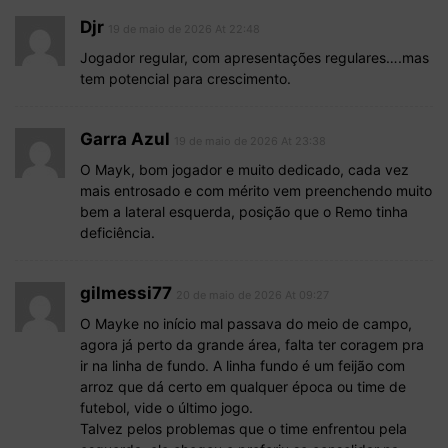
Djr
19 de maio de 2026 At 22:48
Jogador regular, com apresentações regulares….mas
tem potencial para crescimento.
Garra Azul
19 de maio de 2026 At 23:38
O Mayk, bom jogador e muito dedicado, cada vez
mais entrosado e com mérito vem preenchendo muito
bem a lateral esquerda, posição que o Remo tinha
deficiência.
gilmessi77
20 de maio de 2026 At 09:27
O Mayke no início mal passava do meio de campo,
agora já perto da grande área, falta ter coragem pra
ir na linha de fundo. A linha fundo é um feijão com
arroz que dá certo em qualquer época ou time de
futebol, vide o último jogo.
Talvez pelos problemas que o time enfrentou pela