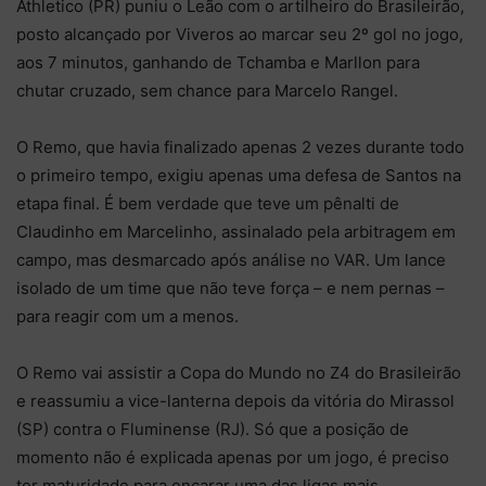
Athletico (PR) puniu o Leão com o artilheiro do Brasileirão,
posto alcançado por Viveros ao marcar seu 2º gol no jogo,
aos 7 minutos, ganhando de Tchamba e Marllon para
chutar cruzado, sem chance para Marcelo Rangel.
O Remo, que havia finalizado apenas 2 vezes durante todo
o primeiro tempo, exigiu apenas uma defesa de Santos na
etapa final. É bem verdade que teve um pênalti de
Claudinho em Marcelinho, assinalado pela arbitragem em
campo, mas desmarcado após análise no VAR. Um lance
isolado de um time que não teve força – e nem pernas –
para reagir com um a menos.
O Remo vai assistir a Copa do Mundo no Z4 do Brasileirão
e reassumiu a vice-lanterna depois da vitória do Mirassol
(SP) contra o Fluminense (RJ). Só que a posição de
momento não é explicada apenas por um jogo, é preciso
ter maturidade para encarar uma das ligas mais