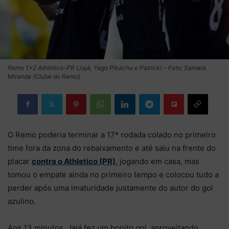
Remo 1×2 Athletico-PR (Jajá, Yago Pikachu e Patrick) – Foto: Samara
Miranda (Clube do Remo)
O Remo poderia terminar a 17ª rodada colado no primeiro
time fora da zona do rebaixamento e até saiu na frente do
placar
contra o Athletico (PR)
, jogando em casa, mas
tomou o empate ainda no primeiro tempo e colocou tudo a
perder após uma imaturidade justamente do autor do gol
azulino.
Aos 13 minutos, Jajá fez um bonito gol, aproveitando