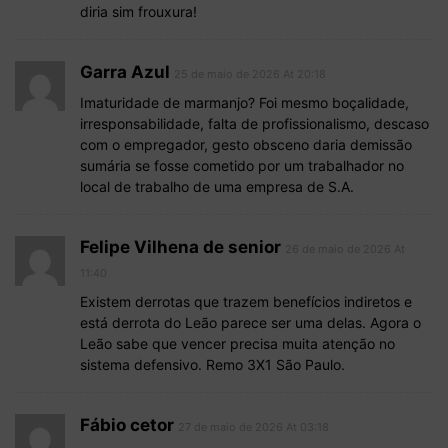
diria sim frouxura!
Garra Azul
25 de maio de 2026 At 20:18
Imaturidade de marmanjo? Foi mesmo boçalidade,
irresponsabilidade, falta de profissionalismo, descaso
com o empregador, gesto obsceno daria demissão
sumária se fosse cometido por um trabalhador no
local de trabalho de uma empresa de S.A.
Felipe Vilhena de senior
26 de maio de 2026 At
11:40
Existem derrotas que trazem benefícios indiretos e
está derrota do Leão parece ser uma delas. Agora o
Leão sabe que vencer precisa muita atenção no
sistema defensivo. Remo 3X1 São Paulo.
Fábio cetor
27 de maio de 2026 At 03:18