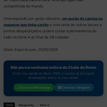
competitivas do mundo.
Uma expulsão por gesto obsceno,
um puxão de camisa ao
esquecer que tinha cartão
e uma série de outros lances e
pontos desperdiçados podem custar a permanência do
Leão na Série A ao final de 38 rodadas.
Globo Esporte.com, 25/05/2026
Não perca nenhuma notícia do Clube do Remo
Entre nos canais do Remo 100% e receba as principais
atualizações direto no seu celular.
Canal no
WhatsApp
Canal no
Telegram
TAGS
Mangueirão
Série A