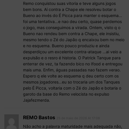
Remo conquistou suas vitoria e teve alguns jogos
bem bons. Aí contra a Chape ele resolveu botar o
Bueno ao invés do É Picca para manter o esquema…
foi uma tentativa…e nao deu certo, quase perdemos
o jogo, mas conseguimos a virada. Ontem, visto q o
Bueno nao rendeu bem contra a Chape, ele insistiu,
mesmo tendo o Zé do Japão q encaixou bem no meio
e no esquema. Bueno pouco produziu e ainda
desperdiçou um excelente contra-ataque …ai veio a
expulsão e o resro é historia. O Patrick Tanque para
enterrar de vez, ta fazendo bico no Ifood e entregou
mais uma. Enfim, águas passadas nao fazem verao.
Espero q ele volte ao esquema q deu certo com os
mesmos jogadores…eu so trocaria um dos Tanques
pelo É Picca, voltaria com o Zé do Japão e botaria o
garoto da base do Remo velocista no expulso
Jajafezmerda.
REMO Bastos
25 de maio de 2026 At 17:08
Não acho a palavra maturidade mais adequada não,