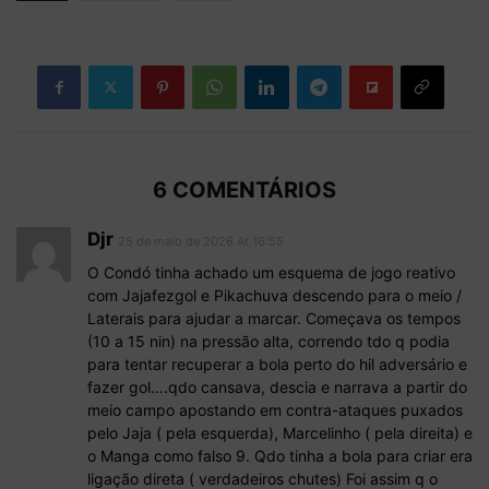
6 COMENTÁRIOS
Djr
25 de maio de 2026 At 16:55
O Condó tinha achado um esquema de jogo reativo
com Jajafezgol e Pikachuva descendo para o meio /
Laterais para ajudar a marcar. Começava os tempos
(10 a 15 nin) na pressão alta, correndo tdo q podia
para tentar recuperar a bola perto do hil adversário e
fazer gol….qdo cansava, descia e narrava a partir do
meio campo apostando em contra-ataques puxados
pelo Jaja ( pela esquerda), Marcelinho ( pela direita) e
o Manga como falso 9. Qdo tinha a bola para criar era
ligação direta ( verdadeiros chutes) Foi assim q o