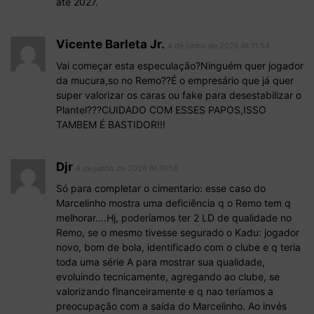
até 2027.
Vicente Barleta Jr.
4 de junho de 2026 At 11:54
Vai começar esta especulação?Ninguém quer jogador
da mucura,so no Remo??É o empresário que já quer
super valorizar os caras ou fake para desestabilizar o
Plantel???CUIDADO COM ESSES PAPOS,ISSO
TAMBEM É BASTIDOR!!!
Djr
4 de junho de 2026 At 11:56
Só para completar o cimentario: esse caso do
Marcelinho mostra uma deficiência q o Remo tem q
melhorar….Hj, poderíamos ter 2 LD de qualidade no
Remo, se o mesmo tivesse segurado o Kadu: jogador
novo, bom de bola, identificado com o clube e q teria
toda uma série A para mostrar sua qualidade,
evoluindo tecnicamente, agregando ao clube, se
valorizando financeiramente e q nao teríamos a
preocupação com a saída do Marcelinho. Ao invés