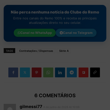
Não perca nenhuma notícia do Clube do Remo
Entre nos canais do Remo 100% e receba as principais
atualizações direto no seu celular.
Canal no
WhatsApp
Canal no
Telegram
TAGS
Contratações / Dispensas
Série A
6 COMENTÁRIOS
gilmessi77
4 de junho de 2026 At 10:06