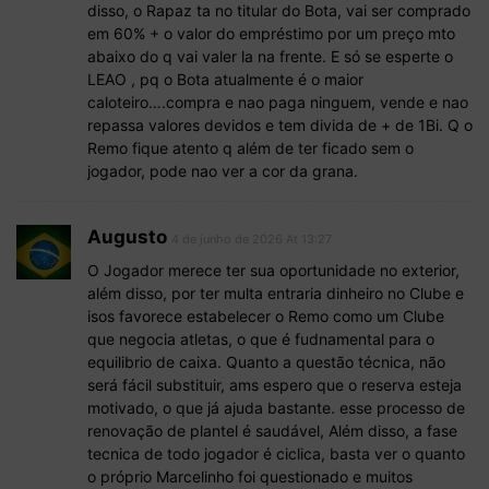
disso, o Rapaz ta no titular do Bota, vai ser comprado
em 60% + o valor do empréstimo por um preço mto
abaixo do q vai valer la na frente. E só se esperte o
LEAO , pq o Bota atualmente é o maior
caloteiro….compra e nao paga ninguem, vende e nao
repassa valores devidos e tem divida de + de 1Bi. Q o
Remo fique atento q além de ter ficado sem o
jogador, pode nao ver a cor da grana.
Augusto
4 de junho de 2026 At 13:27
O Jogador merece ter sua oportunidade no exterior,
além disso, por ter multa entraria dinheiro no Clube e
isos favorece estabelecer o Remo como um Clube
que negocia atletas, o que é fudnamental para o
equilibrio de caixa. Quanto a questão técnica, não
será fácil substituir, ams espero que o reserva esteja
motivado, o que já ajuda bastante. esse processo de
renovação de plantel é saudável, Além disso, a fase
tecnica de todo jogador é ciclica, basta ver o quanto
o próprio Marcelinho foi questionado e muitos