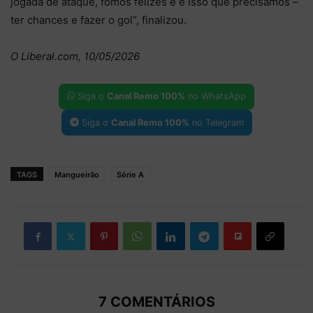
jogada de ataque, fomos felizes e é isso que precisamos –
ter chances e fazer o gol”, finalizou.
O Liberal.com, 10/05/2026
Siga o
Canal Remo 100%
no WhatsApp
Siga o
Canal Remo 100%
no Telegram
TAGS
Mangueirão
Série A
7 COMENTÁRIOS