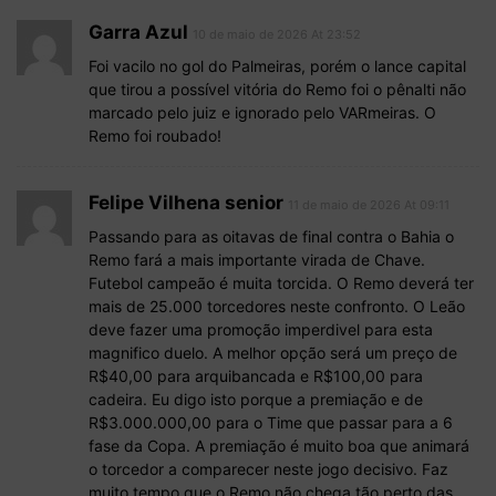
Garra Azul
10 de maio de 2026 At 23:52
Foi vacilo no gol do Palmeiras, porém o lance capital
que tirou a possível vitória do Remo foi o pênalti não
marcado pelo juiz e ignorado pelo VARmeiras. O
Remo foi roubado!
Felipe Vilhena senior
11 de maio de 2026 At 09:11
Passando para as oitavas de final contra o Bahia o
Remo fará a mais importante virada de Chave.
Futebol campeão é muita torcida. O Remo deverá ter
mais de 25.000 torcedores neste confronto. O Leão
deve fazer uma promoção imperdivel para esta
magnifico duelo. A melhor opção será um preço de
R$40,00 para arquibancada e R$100,00 para
cadeira. Eu digo isto porque a premiação e de
R$3.000.000,00 para o Time que passar para a 6
fase da Copa. A premiação é muito boa que animará
o torcedor a comparecer neste jogo decisivo. Faz
muito tempo que o Remo não chega tão perto das