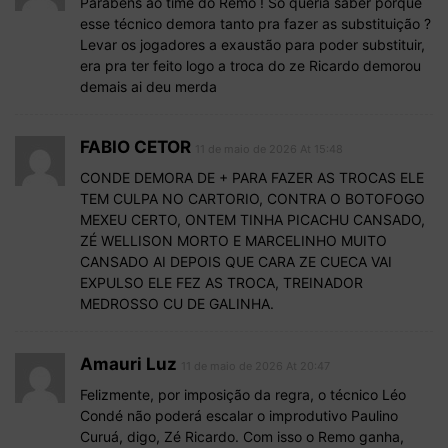
Parabéns ao time do Remo ! So queria saber porque
esse técnico demora tanto pra fazer as substituição ?
Levar os jogadores a exaustão para poder substituir,
era pra ter feito logo a troca do ze Ricardo demorou
demais ai deu merda
FABIO CETOR
11 de maio de 2026 At 15:48
CONDE DEMORA DE + PARA FAZER AS TROCAS ELE
TEM CULPA NO CARTORIO, CONTRA O BOTOFOGO
MEXEU CERTO, ONTEM TINHA PICACHU CANSADO,
ZÉ WELLISON MORTO E MARCELINHO MUITO
CANSADO AI DEPOIS QUE CARA ZE CUECA VAI
EXPULSO ELE FEZ AS TROCA, TREINADOR
MEDROSSO CU DE GALINHA.
Amauri Luz
11 de maio de 2026 At 20:47
Felizmente, por imposição da regra, o técnico Léo
Condé não poderá escalar o improdutivo Paulino
Curuá, digo, Zé Ricardo. Com isso o Remo ganha,