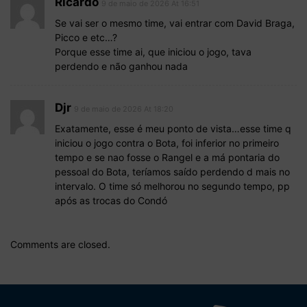
Ricardo
9 de maio de 2026 At 16:51
Se vai ser o mesmo time, vai entrar com David Braga,
Picco e etc…?
Porque esse time ai, que iniciou o jogo, tava
perdendo e não ganhou nada
Djr
9 de maio de 2026 At 18:20
Exatamente, esse é meu ponto de vista…esse time q
iniciou o jogo contra o Bota, foi inferior no primeiro
tempo e se nao fosse o Rangel e a má pontaria do
pessoal do Bota, teríamos saído perdendo d mais no
intervalo. O time só melhorou no segundo tempo, pp
após as trocas do Condó
Comments are closed.