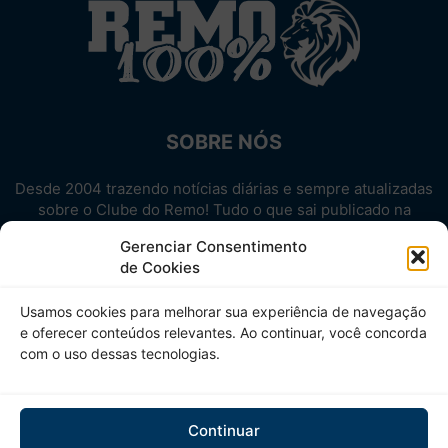
SOBRE NÓS
Desde 2004 trazendo notícias diárias e sempre atualizadas
sobre o Clube do Remo! Tudo o que sai publicado na
internet sobre o Leão, reunido em um único lugar!
Gerenciar Consentimento
Aproveite! Site não-oficial.
de Cookies
SIGA-NOS
Usamos cookies para melhorar sua experiência de navegação
e oferecer conteúdos relevantes. Ao continuar, você concorda
com o uso dessas tecnologias.
Continuar