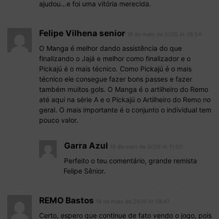
ajudou…e foi uma vitória merecida.
Felipe Vilhena senior
18 de maio de 2026 At 08:54
O Manga é melhor dando assistência do que
finalizando o Jajá e melhor como finalizador e o
Pickajú é o mais técnico. Como Pickajú é o mais
técnico ele consegue fazer bons passes e fazer
também muitos gols. O Manga é o artilheiro do Remo
até aqui na série A e o Pickajú o Artilheiro do Remo no
geral. O mais importante é o conjunto o individual tem
pouco valor.
Garra Azul
18 de maio de 2026 At 11:03
Perfeito o teu comentário, grande remista
Felipe Sênior.
REMO Bastos
19 de maio de 2026 At 08:47
Certo, espero que continue de fato vendo o jogo, pois