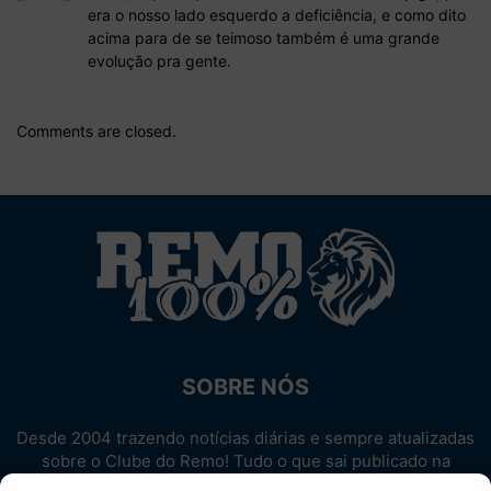
era o nosso lado esquerdo a deficiência, e como dito
acima para de se teimoso também é uma grande
evolução pra gente.
Comments are closed.
SOBRE NÓS
Desde 2004 trazendo notícias diárias e sempre atualizadas
sobre o Clube do Remo! Tudo o que sai publicado na
internet sobre o Leão, reunido em um único lugar!