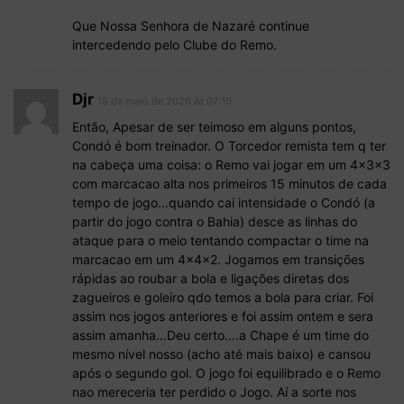
Que Nossa Senhora de Nazaré continue
intercedendo pelo Clube do Remo.
Djr
18 de maio de 2026 At 07:10
Então, Apesar de ser teimoso em alguns pontos,
Condó é bom treinador. O Torcedor remista tem q ter
na cabeça uma coisa: o Remo vai jogar em um 4x3x3
com marcacao alta nos primeiros 15 minutos de cada
tempo de jogo…quando cai intensidade o Condó (a
partir do jogo contra o Bahia) desce as linhas do
ataque para o meio tentando compactar o time na
marcacao em um 4x4x2. Jogamos em transições
rápidas ao roubar a bola e ligações diretas dos
zagueiros e goleiro qdo temos a bola para criar. Foi
assim nos jogos anteriores e foi assim ontem e sera
assim amanha…Deu certo….a Chape é um time do
mesmo nível nosso (acho até mais baixo) e cansou
após o segundo gol. O jogo foi equilibrado e o Remo
nao mereceria ter perdido o Jogo. Aí a sorte nos