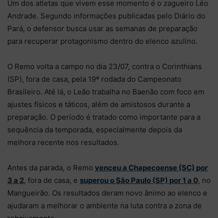
Um dos atletas que vivem esse momento é o zagueiro Léo
Andrade. Segundo informações publicadas pelo Diário do
Pará, o defensor busca usar as semanas de preparação
para recuperar protagonismo dentro do elenco azulino.
O Remo volta a campo no dia 23/07, contra o Corinthians
(SP), fora de casa, pela 19ª rodada do Campeonato
Brasileiro. Até lá, o Leão trabalha no Baenão com foco em
ajustes físicos e táticos, além de amistosos durante a
preparação. O período é tratado como importante para a
sequência da temporada, especialmente depois da
melhora recente nos resultados.
Antes da parada, o Remo
venceu a Chapecoense (SC) por
3 a 2
, fora de casa, e
superou o São Paulo (SP) por 1 a 0
, no
Mangueirão. Os resultados deram novo ânimo ao elenco e
ajudaram a melhorar o ambiente na luta contra a zona de