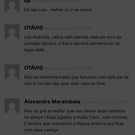
Djr
24 de junho de 2026 At 20:40
Dá nao Leo…melhor vc ir na barca
OTÁVIO
25 de junho de 2026 At 08:16
Léo Andrade, cabra ruim demais mais um erro da
comisão técnica, o Klaus deveria permanecer no
lugar dele…..
OTÁVIO
25 de junho de 2026 At 08:29
Não ha intertemporada que funcione com este pé de
rato.A torcida não quer este cara no time.
Alexandre Marambaia
25 de junho de 2026 At 11:17
Nao da pra acreditar que vao deixar essa ruindade
no elenco ! Esse jogador e muito fraco , ruim horrível.
E lembra que mandaram o Klauss embora pra ficar
com essa carniça