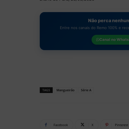
Não perca nenhum
Entre nos canais do Remo 100% e receb
Canal no
Whats
TAGS
Mangueirão
Série A
Facebook
X
Pinterest