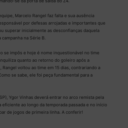
ximando-se da porta de saída do Z4.
quipe, Marcelo Rangel faz falta e sua ausência
sponsável por defesas arrojadas e importantes que
ou superar inicialmente as desconfianças daquela
a campanha na Série B.
ro se impôs e hoje é nome inquestionável no time
ranquiliza quanto ao retorno do goleiro após a
, Rangel voltou ao time em 15 dias, contrariando a
Como se sabe, ele foi peça fundamental para a
SP), Ygor Vinhas deverá entrar no arco remista pela
 eficiente ao longo da temporada passada e no início
ar de jogos de primeira linha. A conferir!