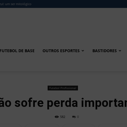
ul: um ser mitológico
FUTEBOL DE BASE
OUTROS ESPORTES
BASTIDORES
Futebol Profissional
ão sofre perda importa
582
0