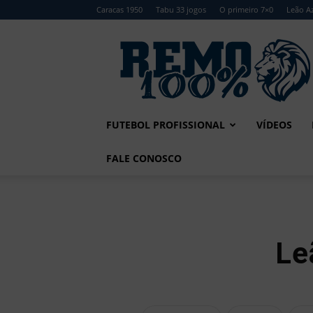
Caracas 1950
Tabu 33 jogos
O primeiro 7×0
Leão Az
Remo
100%
FUTEBOL PROFISSIONAL
VÍDEOS
FALE CONOSCO
Le