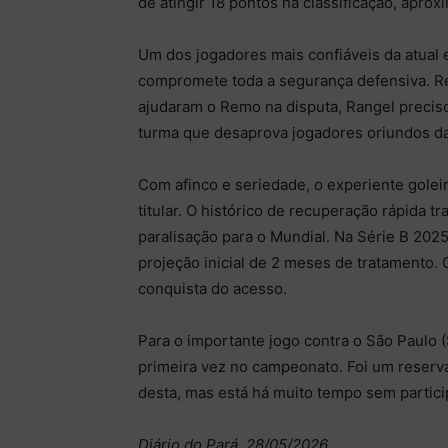
de atingir 18 pontos na classificação, apro
Um dos jogadores mais confiáveis da atual e
compromete toda a segurança defensiva. Re
ajudaram o Remo na disputa, Rangel precis
turma que desaprova jogadores oriundos d
Com afinco e seriedade, o experiente golei
titular. O histórico de recuperação rápida t
paralisação para o Mundial. Na Série B 2025
projeção inicial de 2 meses de tratamento. 
conquista do acesso.
Para o importante jogo contra o São Paulo (
primeira vez no campeonato. Foi um reserva
desta, mas está há muito tempo sem particip
Diário do Pará, 28/05/2026