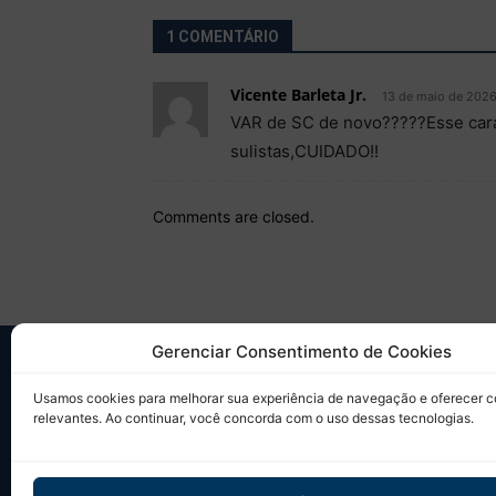
1 COMENTÁRIO
Vicente Barleta Jr.
13 de maio de 2026
VAR de SC de novo?????Esse cara
sulistas,CUIDADO!!
Comments are closed.
Gerenciar Consentimento de Cookies
SO
Usamos cookies para melhorar sua experiência de navegação e oferecer 
relevantes. Ao continuar, você concorda com o uso dessas tecnologias.
Desd
sobr
Tudo