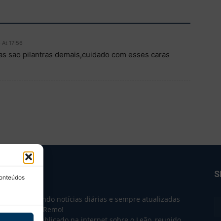
 At 17:56
s sao pilantras demais,cuidado com esses caras
BRE NÓS
S
conteúdos
e 2004 trazendo notícias diárias e sempre atualizadas
e o Clube do Remo!
 o que sai publicado na internet sobre o Leão, reunido