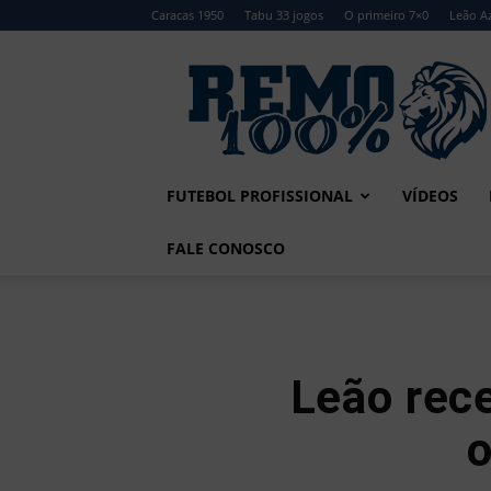
Caracas 1950
Tabu 33 jogos
O primeiro 7×0
Leão Az
Remo
100%
FUTEBOL PROFISSIONAL
VÍDEOS
FALE CONOSCO
Leão rec
o