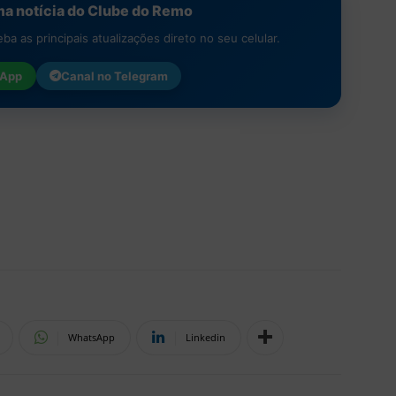
a notícia do Clube do Remo
a as principais atualizações direto no seu celular.
App
Canal no
Telegram
WhatsApp
Linkedin