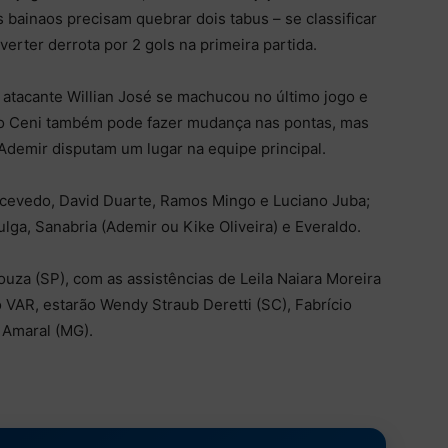
bainaos precisam quebrar dois tabus – se classificar
erter derrota por 2 gols na primeira partida.
 o atacante Willian José se machucou no último jogo e
rio Ceni também pode fazer mudança nas pontas, mas
 Ademir disputam um lugar na equipe principal.
 Acevedo, David Duarte, Ramos Mingo e Luciano Juba;
ulga, Sanabria (Ademir ou Kike Oliveira) e Everaldo.
uza (SP), com as assistências de Leila Naiara Moreira
 VAR, estarão Wendy Straub Deretti (SC), Fabrício
 Amaral (MG).