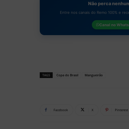
Não perca nenhum
Entre nos canais do Remo 100% e receb
Canal no
Whats
TAGS
Copa do Brasil
Mangueirão
Facebook
X
Pinterest