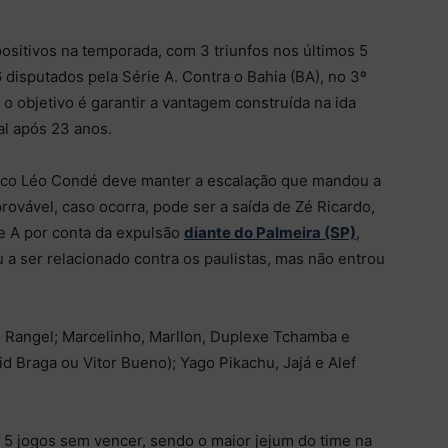
itivos na temporada, com 3 triunfos nos últimos 5
disputados pela Série A. Contra o Bahia (BA), no 3º
o objetivo é garantir a vantagem construída na ida
al após 23 anos.
ico Léo Condé deve manter a escalação que mandou a
ovável, caso ocorra, pode ser a saída de Zé Ricardo,
e A por conta da expulsão
diante do Palmeira (SP)
,
 a ser relacionado contra os paulistas, mas não entrou
 Rangel; Marcelinho, Marllon, Duplexe Tchamba e
id Braga ou Vitor Bueno); Yago Pikachu, Jajá e Alef
 5 jogos sem vencer, sendo o maior jejum do time na