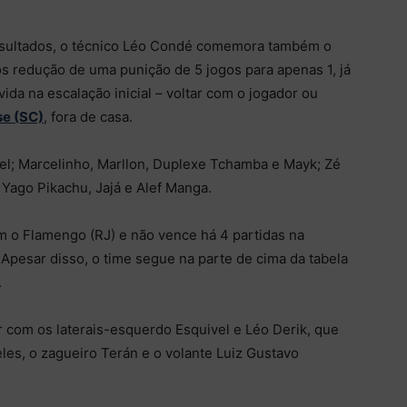
esultados, o técnico Léo Condé comemora também o
ós redução de uma punição de 5 jogos para apenas 1, já
vida na escalação inicial – voltar com o jogador ou
e (SC)
, fora de casa.
el; Marcelinho, Marllon, Duplexe Tchamba e Mayk; Zé
; Yago Pikachu, Jajá e Alef Manga.
m o Flamengo (RJ) e não vence há 4 partidas na
Apesar disso, o time segue na parte de cima da tabela
.
 com os laterais-esquerdo Esquivel e Léo Derik, que
es, o zagueiro Terán e o volante Luiz Gustavo