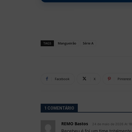
TAGS
Mangueirão
Série A
Facebook
X
Pinterest
1 COMENTÁRIO
REMO Bastos
24 de maio de 2026 At 18
Recebeu é foi um time totalmente 