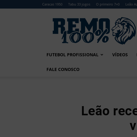
Caracas 1950
Tabu 33 jogos
O primeiro 7×0
Leão Az
Remo
100%
FUTEBOL PROFISSIONAL
VÍDEOS
FALE CONOSCO
Leão rec
v