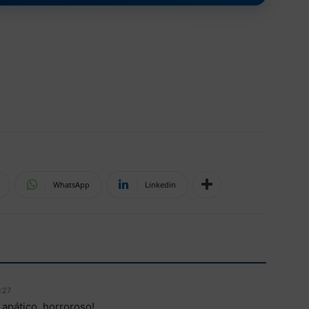
WhatsApp
Linkedin
:27
apático, horroroso!