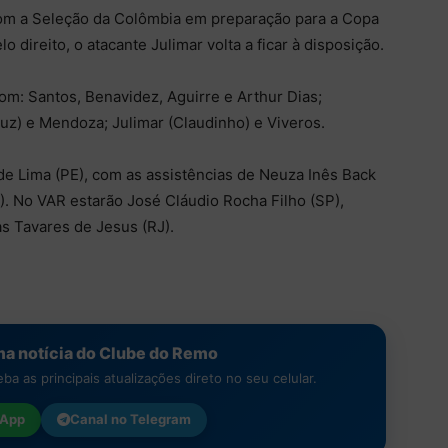
r com a Seleção da Colômbia em preparação para a Copa
direito, o atacante Julimar volta a ficar à disposição.
m: Santos, Benavidez, Aguirre e Arthur Dias;
Cruz) e Mendoza; Julimar (Claudinho) e Viveros.
de Lima (PE), com as assistências de Neuza Inês Back
). No VAR estarão José Cláudio Rocha Filho (SP),
s Tavares de Jesus (RJ).
a notícia do Clube do Remo
a as principais atualizações direto no seu celular.
App
Canal no
Telegram