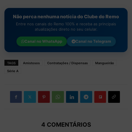
Não perca nenhuma notícia do Clube do Remo
Entre nos canais do Remo 100% e receba as principais
atualizações direto no seu celular.
Canal no
WhatsApp
Canal no
Telegram
TAGS
Amistosos
Contratações / Dispensas
Mangueirão
Série A
4 COMENTÁRIOS