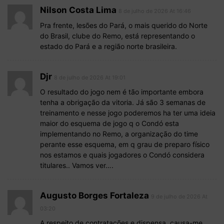
Nilson Costa Lima
8 de julho de 2026 At 16:46
Pra frente, lesões do Pará, o mais querido do Norte
do Brasil, clube do Remo, está representando o
estado do Pará e a região norte brasileira.
Djr
8 de julho de 2026 At 19:01
O resultado do jogo nem é tão importante embora
tenha a obrigação da vitoria. Já são 3 semanas de
treinamento e nesse jogo poderemos ha ter uma ideia
maior do esquema de jogo q o Condó esta
implementando no Remo, a organização do time
perante esse esquema, em q grau de preparo físico
nos estamos e quais jogadores o Condó considera
titulares.. Vamos ver….
Augusto Borges Fortaleza
9 de julho de 2026 At
03:20
A respeito de contratações e dispensa, causa-me