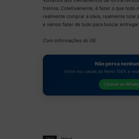
Voltamos aos treinamentos de forma remota 
treinos. Coletivamente, é fazer o que todo
realmente comprar a ideia, realmente lutar
e vamos fazer de tudo para buscar entregar
Com informações do GE.
Não perca nenhum
Entre nos canais do Remo 100% e receb
Canal no
Whats
TAGS
Série A