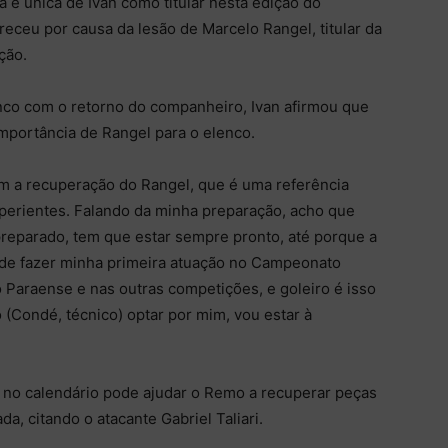
ra e única de Ivan como titular nesta edição do
eceu por causa da lesão de Marcelo Rangel, titular da
ção.
nco com o retorno do companheiro, Ivan afirmou que
mportância de Rangel para o elenco.
 a recuperação do Rangel, que é uma referência
perientes. Falando da minha preparação, acho que
preparado, tem que estar sempre pronto, até porque a
Pude fazer minha primeira atuação no Campeonato
o Paraense e nas outras competições, e goleiro é isso
 (Condé, técnico) optar por mim, vou estar à
no calendário pode ajudar o Remo a recuperar peças
a, citando o atacante Gabriel Taliari.