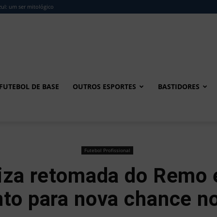
ul: um ser mitológico
FUTEBOL DE BASE
OUTROS ESPORTES
BASTIDORES
Futebol Profissional
riza retomada do Remo e
nto para nova chance no