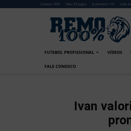
Caracas 1950
Tabu 33 jogos
O primeiro 7×0
Leão Az
Remo
100%
FUTEBOL PROFISSIONAL
VÍDEOS
FALE CONOSCO
Ivan valo
pro