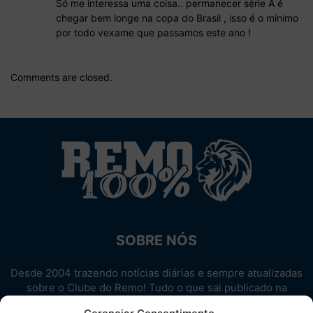
Só me interessa uma coisa.. permanecer série A é
chegar bem longe na copa do Brasil , isso é o mínimo
por todo vexame que passamos este ano !
Comments are closed.
SOBRE NÓS
Desde 2004 trazendo notícias diárias e sempre atualizadas
sobre o Clube do Remo! Tudo o que sai publicado na
internet sobre o Leão, reunido em um único lugar!