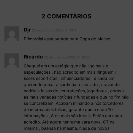
2 COMENTÁRIOS
Djr
22 de junho de 2026 At 13:41
Primordial essa parada para Copa do Munso
Ricardo
22 de junho de 2026 At 19:24
Cheguei em um estágio que não ligo mais p
especulações , não acredito em mais ninguém !
Esses esportistas , influenciadores , é cada um
querendo puxar a sardinha p seu lado , cravando
noticiais falsas de contratações, jogadores , obras e
as mais variadas notícias infundadas e que no fim não
se concretizam. Acabam minando a nós torcedores
de informações falsas, garanto que a cada 10
informações , 8 ou mais são irreais. Então em nada
acredito. Até agora nenhuma cara nova, CT na
mesma , baenão na mesma. Nada de novo !