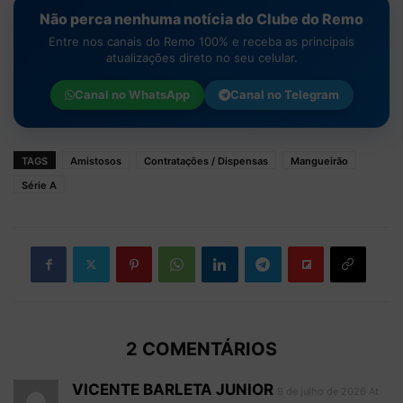
Não perca nenhuma notícia do Clube do Remo
Entre nos canais do Remo 100% e receba as principais
atualizações direto no seu celular.
Canal no
WhatsApp
Canal no
Telegram
TAGS
Amistosos
Contratações / Dispensas
Mangueirão
Série A
2 COMENTÁRIOS
VICENTE BARLETA JUNIOR
9 de julho de 2026 At