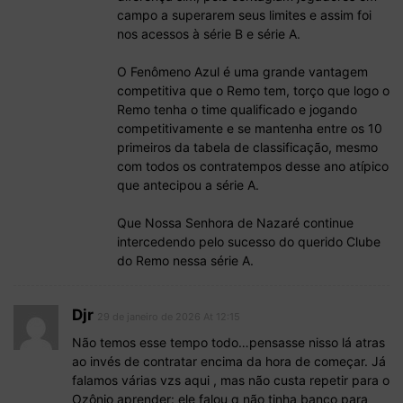
campo a superarem seus limites e assim foi
nos acessos à série B e série A.
O Fenômeno Azul é uma grande vantagem
competitiva que o Remo tem, torço que logo o
Remo tenha o time qualificado e jogando
competitivamente e se mantenha entre os 10
primeiros da tabela de classificação, mesmo
com todos os contratempos desse ano atípico
que antecipou a série A.
Que Nossa Senhora de Nazaré continue
intercedendo pelo sucesso do querido Clube
do Remo nessa série A.
Djr
29 de janeiro de 2026 At 12:15
Não temos esse tempo todo…pensasse nisso lá atras
ao invés de contratar encima da hora de começar. Já
falamos várias vzs aqui , mas não custa repetir para o
Ozônio aprender: ele falou q não tinha banco para