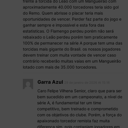
frente a torcida do Leão com um Mangueirão com
aproximadamente 40.000 torcedores teria sido gol
do Remo. Quem abrisse o placar teria mais
oportunidades de vencer. Perder faz parte do jogo e
ganhar sempre e impossivel e esta fora das
estatisticas. O Flamengo perdeu porém não será
rebaixado o Leão perdeu porém tem praticamente
100% de permanecer na série A porque tem uma das
torcidas mais gigante do Brasil. os nossos jogadores
devem treinar com muita vontade de vencer caso
contrário receberão muitas vaias em um Mangueirão
lotado com mais de 35.000 torcedores.
Garra Azul
29 de janeiro de 2026 At 15:16
Caro Felipe Vilhena Senior, claro que para ser
bem sucedido em um campeonato, a nível de
série A, é fundamental ter um time
competitivo, bem treinado e comprometido
com os objetivos do clube. Porém, a força do
apaixonado torcedor remista faz muita
diferença sim, pois contagiam jogadores em