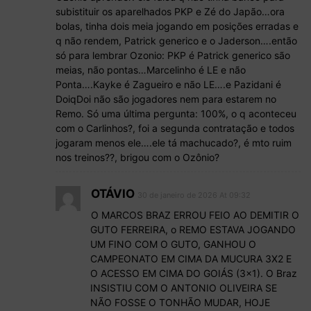
subistituir os aparelhados PKP e Zé do Japão…ora
bolas, tinha dois meia jogando em posições erradas e
q não rendem, Patrick generico e o Jaderson….então
só para lembrar Ozonio: PKP é Patrick generico são
meias, não pontas…Marcelinho é LE e não
Ponta….Kayke é Zagueiro e não LE….e Pazidani é
DoiqDoi não são jogadores nem para estarem no
Remo. Só uma última pergunta: 100%, o q aconteceu
com o Carlinhos?, foi a segunda contratação e todos
jogaram menos ele….ele tá machucado?, é mto ruim
nos treinos??, brigou com o Ozônio?
OTÁVIO
30 de janeiro de 2026 At 09:32
O MARCOS BRAZ ERROU FEIO AO DEMITIR O
GUTO FERREIRA, o REMO ESTAVA JOGANDO
UM FINO COM O GUTO, GANHOU O
CAMPEONATO EM CIMA DA MUCURA 3X2 E
O ACESSO EM CIMA DO GOIÁS (3×1). O Braz
INSISTIU COM O ANTONIO OLIVEIRA SE
NÃO FOSSE O TONHÃO MUDAR, HOJE