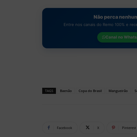
Não perca nenhum
Entre nos canais do Remo 100% e receb
Canal no
Whats
TAGS
Baenão
Copa do Brasil
Mangueirão
S
Facebook
X
Pinterest