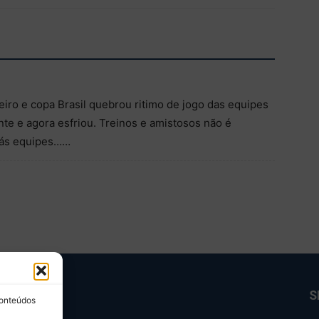
iro e copa Brasil quebrou ritimo de jogo das equipes
te e agora esfriou. Treinos e amistosos não é
o ás equipes……
BRE NÓS
S
conteúdos