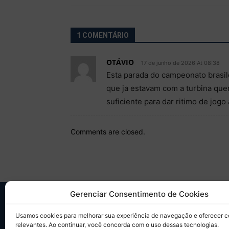
1 COMENTÁRIO
OTÁVIO
17 de junho de 2026 At 08:38
Esta parada do campeonato brasile
que ja estavam com a turbina quen
suficiente para dar ritimo de jog
Comments are closed.
Gerenciar Consentimento de Cookies
SO
Usamos cookies para melhorar sua experiência de navegação e oferecer 
relevantes. Ao continuar, você concorda com o uso dessas tecnologias.