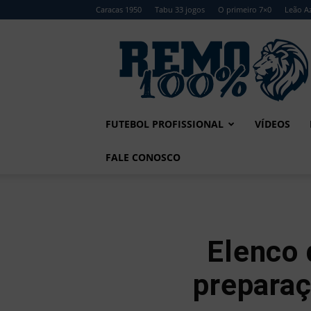
Caracas 1950
Tabu 33 jogos
O primeiro 7×0
Leão Az
Remo
100%
FUTEBOL PROFISSIONAL
VÍDEOS
FALE CONOSCO
Elenco 
preparaç