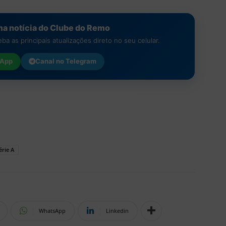
a notícia do Clube do Remo
a as principais atualizações direto no seu celular.
App
Canal no
Telegram
érie A
WhatsApp
Linkedin