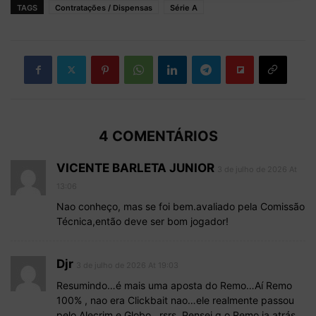
TAGS
Contratações / Dispensas
Série A
4 COMENTÁRIOS
VICENTE BARLETA JUNIOR
3 de julho de 2026 At
13:06
Nao conheço, mas se foi bem.avaliado pela Comissão
Técnica,então deve ser bom jogador!
Djr
3 de julho de 2026 At 19:03
Resumindo…é mais uma aposta do Remo…Aí Remo
100% , nao era Clickbait nao…ele realmente passou
pelo Alecrim e Globo…rsrs. Pensei q o Remo ia atrás