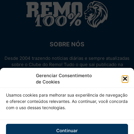
SOBRE NÓS
Desde 2004 trazendo notícias diárias e sempre atualizadas
sobre o Clube do Remo! Tudo o que sai publicado na
internet sobre o Leão, reunido em um único lugar!
Gerenciar Consentimento
Aproveite! Site não-oficial.
de Cookies
SIGA-NOS
Usamos cookies para melhorar sua experiência de navegação
e oferecer conteúdos relevantes. Ao continuar, você concorda
com o uso dessas tecnologias.
Continuar