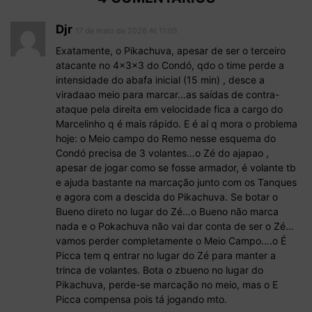
Djr
17 de maio de 2026 At 11:05
Exatamente, o Pikachuva, apesar de ser o terceiro
atacante no 4x3x3 do Condó, qdo o time perde a
intensidade do abafa inicial (15 min) , desce a
viradaao meio para marcar…as saídas de contra-
ataque pela direita em velocidade fica a cargo do
Marcelinho q é mais rápido. E é aí q mora o problema
hoje: o Meio campo do Remo nesse esquema do
Condó precisa de 3 volantes…o Zé do ajapao ,
apesar de jogar como se fosse armador, é volante tb
e ajuda bastante na marcação junto com os Tanques
e agora com a descida do Pikachuva. Se botar o
Bueno direto no lugar do Zé…o Bueno não marca
nada e o Pokachuva não vai dar conta de ser o Zé…
vamos perder completamente o Meio Campo….o É
Picca tem q entrar no lugar do Zé para manter a
trinca de volantes. Bota o zbueno no lugar do
Pikachuva, perde-se marcação no meio, mas o E
Picca compensa pois tá jogando mto.