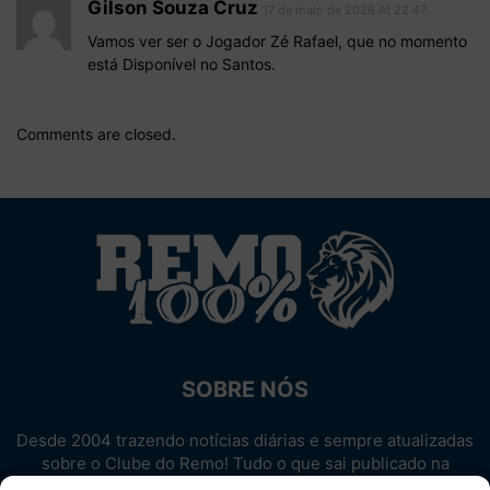
Gilson Souza Cruz
17 de maio de 2026 At 22:47
Vamos ver ser o Jogador Zé Rafael, que no momento
está Disponível no Santos.
Comments are closed.
SOBRE NÓS
Desde 2004 trazendo notícias diárias e sempre atualizadas
sobre o Clube do Remo! Tudo o que sai publicado na
internet sobre o Leão, reunido em um único lugar!