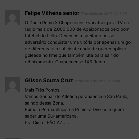
Felipe Vilhena senior
17 de maio de 2026 At 13:39
O Duelo Remo X Chapecoense vai atrair pela TV ou
rádio mais de 2.000.000 de Apaixonados pelo bom
futebol do Leão. Devemos respeitar o nosso
adversário conquistar uma vitória por apenas um gol
de diferença é o suficiente nada de querer aplicar
goleada no time que também luta para sair do
rebaixamento. Chapecoense 1X3 Remo.
Gilson Souza Cruz
17 de maio de 2026 At 22:40
Mais Três Pontos,
Vamos Ganhar do Atlético paranaense e São Paulo,
saindo dessa Zona.
Rumo a Permanência na Primeira Divisão e quem
saber uma Sul-americana.
Pra Cima LEÃO AZUL.