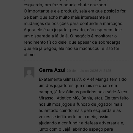
esquerda, pra fazer aquele chute cruzado.
O importante é ele produzir, seja em que posição for.
Se bem que acho muito mais interessante as
mudanças de posições para confundir a marcação.
Agora ele é um jogador pesado, não esperem dele
um disparada a lá Jajá. O negócio é monitorar o
rendimento físico dele, que apesar da sobrecarga
que ele já pegou, ele não se machucou, e isso foi
ótimo.
Garra Azul
20 de maio de 2026 At 21:15
Exatamente Gilmssi77, o Alef Manga tem sido
um dos jogadores que mais se doam em
campo, já fez ótimas partidas pela série A (ex:
Mirassol, Atletico MG, Bahia, etc). Ele tem feito
nos últimos jogos a função de jogador mais
adiantado caindo mais pela esquerda e as
vezes se infiltrando pelo meio, assim
ajudando a confundir a defesa adversária e,
junto com o Jajá, abrindo espaço para