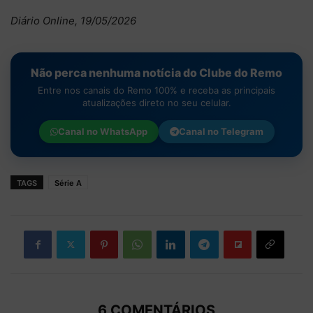
Diário Online, 19/05/2026
Não perca nenhuma notícia do Clube do Remo
Entre nos canais do Remo 100% e receba as principais
atualizações direto no seu celular.
Canal no
WhatsApp
Canal no
Telegram
TAGS
Série A
6 COMENTÁRIOS