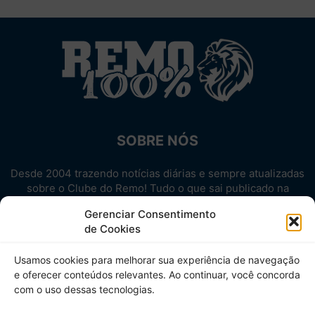
SOBRE NÓS
Desde 2004 trazendo notícias diárias e sempre atualizadas
sobre o Clube do Remo! Tudo o que sai publicado na
internet sobre o Leão, reunido em um único lugar!
Gerenciar Consentimento
Aproveite! Site não-oficial.
de Cookies
SIGA-NOS
Usamos cookies para melhorar sua experiência de navegação
e oferecer conteúdos relevantes. Ao continuar, você concorda
com o uso dessas tecnologias.