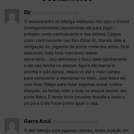
Djr
19 de maio de 2026 At 22:34
O desempenho do Manga melhorou mto qdo o Condó
(inteligentemente) reposicionar ele para jogar
primeiro como centroavante e nos últimos 2 jogos
como centroavante nao fixo (falso 9), tirando dele a
obrigação de, jogando de ponta como era antes, ficar
descendo toda hora marcando lateral
adversário….isso detonava o fisico dele rapidamente
e ele nao tendia no ataque. Agora ele marca la
encima e qdo desce, desce so até o meio campo
para compactar a marcacao no meio…isso deixa ele
com mais fôlego para fazer jogadas, puxar contra-
ataques, ou tentar reter a bola no ataque devido seu
porte físico. E ainda tinha torcedor Nutella q batia o
pé para q ele fosse ponta igual o Jajá.
Garra Azul
19 de maio de 2026 At 23:05
O Alef Manga está jogando demais, muita doação em