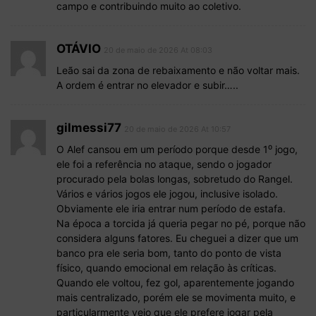
campo e contribuindo muito ao coletivo.
OTÁVIO
20 de maio de 2026 At 08:03
Leão sai da zona de rebaixamento e não voltar mais.
A ordem é entrar no elevador e subir…..
gilmessi77
20 de maio de 2026 At 10:57
O Alef cansou em um período porque desde 1⁰ jogo,
ele foi a referência no ataque, sendo o jogador
procurado pela bolas longas, sobretudo do Rangel.
Vários e vários jogos ele jogou, inclusive isolado.
Obviamente ele iria entrar num período de estafa.
Na época a torcida já queria pegar no pé, porque não
considera alguns fatores. Eu cheguei a dizer que um
banco pra ele seria bom, tanto do ponto de vista
físico, quando emocional em relação às críticas.
Quando ele voltou, fez gol, aparentemente jogando
mais centralizado, porém ele se movimenta muito, e
particularmente vejo que ele prefere jogar pela