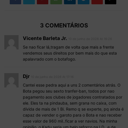
3 COMENTÁRIOS
Vicente Barleta Jr.
10 de junho de 2026 At 16:26
Se nao ficar lá,tragam de volta que mais a frente
vendemos seus direitos por bem mais do que esta
apalavrado com o botafogo.
Djr
10 de junho de 2026 At 17:16
Cantei esse pedra aqui a uns 2 comentários atrás. O
Bota pegou seu sexto tranfer-ban, todos por nao
pagamento aos clubes de jogadores contratados por
ele. Eles ta na pindauba, sem grana no caixa, com
dívida de mais de 1 Bi. Remo q se experte, pq ainda é
capaz de vender o garoto para o Bota e nao receber
esse valor de 960 mil..ficar a ver navios. Na minha
opinião, o Kadu seria um belo reforço na LD…e de