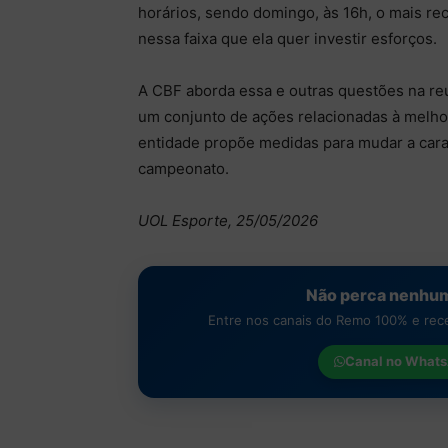
horários, sendo domingo, às 16h, o mais re
nessa faixa que ela quer investir esforços.
A CBF aborda essa e outras questões na re
um conjunto de ações relacionadas à melhori
entidade propõe medidas para mudar a cara
campeonato.
UOL Esporte, 25/05/2026
Não perca nenhum
Entre nos canais do Remo 100% e receb
Canal no
Whats