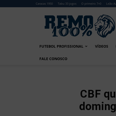
Caracas 1950
Tabu 33 jogos
O primeiro 7×0
Leão Az
Remo
100%
FUTEBOL PROFISSIONAL
VÍDEOS
FALE CONOSCO
CBF qu
doming