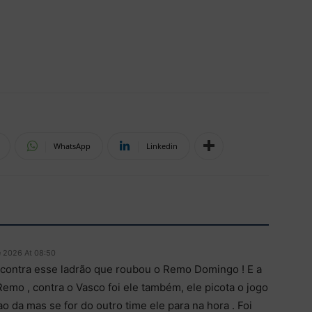
WhatsApp
Linkedin
e 2026 At 08:50
 contra esse ladrão que roubou o Remo Domingo ! E a
mo , contra o Vasco foi ele também, ele picota o jogo
ao da mas se for do outro time ele para na hora . Foi