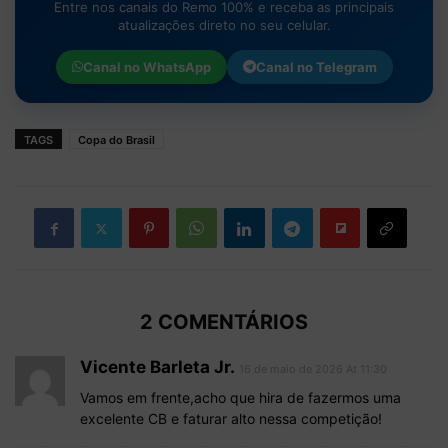
Entre nos canais do Remo 100% e receba as principais
atualizações direto no seu celular.
Canal no
WhatsApp
Canal no
Telegram
TAGS
Copa do Brasil
2 COMENTÁRIOS
Vicente Barleta Jr.
16 de maio de 2026 At 11:30
Vamos em frente,acho que hira de fazermos uma
excelente CB e faturar alto nessa competição!