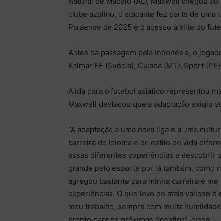
Natural de Maceió (AL), Maxwell chegou ao
clube azulino, o atacante fez parte de um
Paraense de 2025 e o acesso à elite do futeb
Antes da passagem pela Indonésia, o joga
Kalmar FF (Suécia), Cuiabá (MT), Sport (PE)
A ida para o futebol asiático representou ma
Maxwell destacou que a adaptação exigiu sup
“A adaptação a uma nova liga e a uma cultur
barreira do idioma e do estilo de vida difer
essas diferentes experiências e descobrir 
grande pelo esporte por lá também, como m
agregou bastante para minha carreira e me 
experiências. O que levo de mais valioso é
meu trabalho, sempre com muita humildade
pronto para os próximos desafios”, disse.