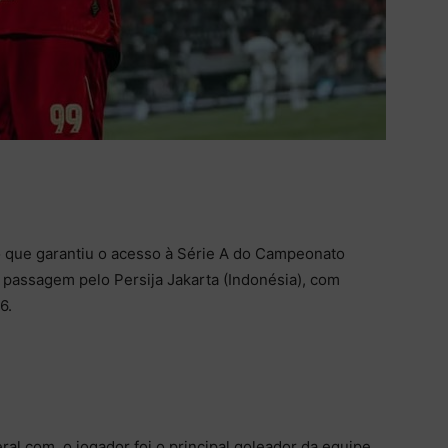
 que garantiu o acesso à Série A do Campeonato
a passagem pelo Persija Jakarta (Indonésia), com
6.
al.com, o jogador foi o principal goleador da equipe