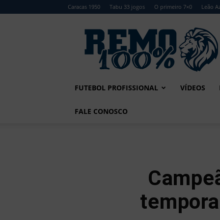
Caracas 1950
Tabu 33 jogos
O primeiro 7×0
Leão Az
Remo
100%
FUTEBOL PROFISSIONAL
VÍDEOS
FALE CONOSCO
Campeã
temporad