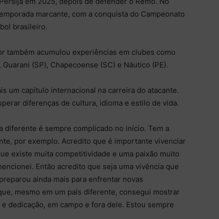
 Persija em 2025, depois de defender o Remo. No
a temporada marcante, com a conquista do Campeonato
ol brasileiro.
dor também acumulou experiências em clubes como
, Guarani (SP), Chapecoense (SC) e Náutico (PE).
is um capítulo internacional na carreira do atacante.
erar diferenças de cultura, idioma e estilo de vida.
a diferente é sempre complicado no início. Tem a
ente, por exemplo. Acredito que é importante vivenciar
que existe muita competitividade e uma paixão muito
encionei. Então acredito que seja uma vivência que
preparou ainda mais para enfrentar novas
 que, mesmo em um país diferente, consegui mostrar
 e dedicação, em campo e fora dele. Estou sempre