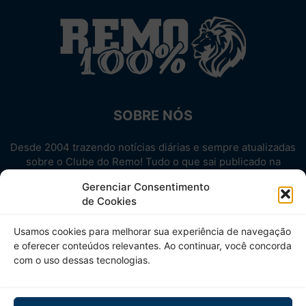
SOBRE NÓS
Desde 2004 trazendo notícias diárias e sempre atualizadas
sobre o Clube do Remo! Tudo o que sai publicado na
internet sobre o Leão, reunido em um único lugar!
Gerenciar Consentimento
Aproveite! Site não-oficial.
de Cookies
SIGA-NOS
Usamos cookies para melhorar sua experiência de navegação
e oferecer conteúdos relevantes. Ao continuar, você concorda
com o uso dessas tecnologias.