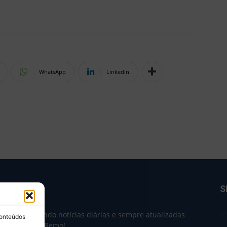
WhatsApp
Linkedin
BRE NÓS
S
e 2004 trazendo notícias diárias e sempre atualizadas
conteúdos
e o Clube do Remo!