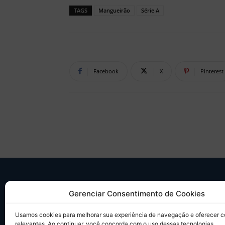
TAGS
Mangueirão
Série A
Facebook
X
Pinterest
SO
Gerenciar Consentimento de Cookies
Desd
Usamos cookies para melhorar sua experiência de navegação e oferecer 
sobr
relevantes. Ao continuar, você concorda com o uso dessas tecnologias.