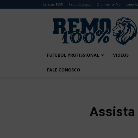
Caracas 1950
Tabu 33 jogos
O primeiro 7×0
Leão Az
Remo
100%
FUTEBOL PROFISSIONAL
VÍDEOS
FALE CONOSCO
Assista