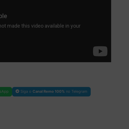
sApp
Siga o
Canal Remo 100%
no Telegram