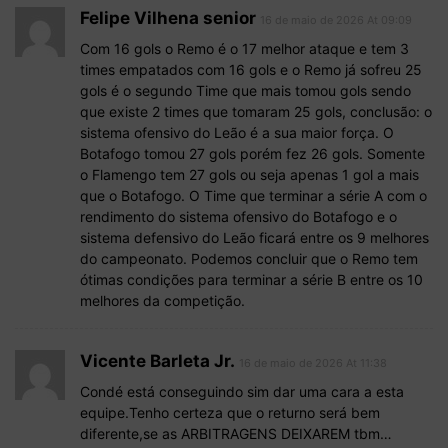
Felipe Vilhena senior
16 de maio de 2026 At 09:09
Com 16 gols o Remo é o 17 melhor ataque e tem 3
times empatados com 16 gols e o Remo já sofreu 25
gols é o segundo Time que mais tomou gols sendo
que existe 2 times que tomaram 25 gols, conclusão: o
sistema ofensivo do Leão é a sua maior força. O
Botafogo tomou 27 gols porém fez 26 gols. Somente
o Flamengo tem 27 gols ou seja apenas 1 gol a mais
que o Botafogo. O Time que terminar a série A com o
rendimento do sistema ofensivo do Botafogo e o
sistema defensivo do Leão ficará entre os 9 melhores
do campeonato. Podemos concluir que o Remo tem
ótimas condições para terminar a série B entre os 10
melhores da competição.
Vicente Barleta Jr.
16 de maio de 2026 At 11:38
Condé está conseguindo sim dar uma cara a esta
equipe.Tenho certeza que o returno será bem
diferente,se as ARBITRAGENS DEIXAREM tbm…