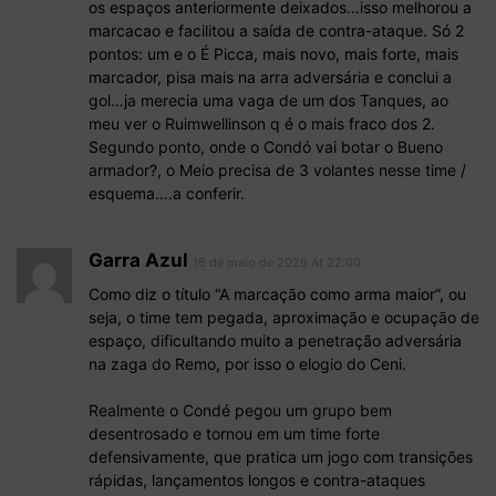
os espaços anteriormente deixados…isso melhorou a
marcacao e facilitou a saída de contra-ataque. Só 2
pontos: um e o É Picca, mais novo, mais forte, mais
marcador, pisa mais na arra adversária e conclui a
gol…ja merecia uma vaga de um dos Tanques, ao
meu ver o Ruimwellinson q é o mais fraco dos 2.
Segundo ponto, onde o Condó vai botar o Bueno
armador?, o Meio precisa de 3 volantes nesse time /
esquema….a conferir.
Garra Azul
16 de maio de 2026 At 22:00
Como diz o título “A marcação como arma maior”, ou
seja, o time tem pegada, aproximação e ocupação de
espaço, dificultando muito a penetração adversária
na zaga do Remo, por isso o elogio do Ceni.
Realmente o Condé pegou um grupo bem
desentrosado e tornou em um time forte
defensivamente, que pratica um jogo com transições
rápidas, lançamentos longos e contra-ataques