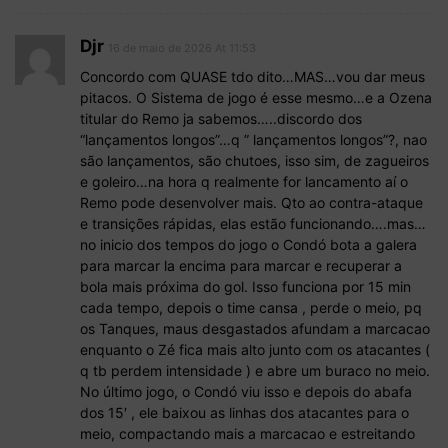
Djr
16 de maio de 2026 At 11:53
Concordo com QUASE tdo dito…MAS…vou dar meus
pitacos. O Sistema de jogo é esse mesmo…e a Ozena
titular do Remo ja sabemos…..discordo dos
“lançamentos longos”…q ” lançamentos longos”?, nao
são lançamentos, são chutoes, isso sim, de zagueiros
e goleiro…na hora q realmente for lancamento aí o
Remo pode desenvolver mais. Qto ao contra-ataque
e transições rápidas, elas estão funcionando….mas…
no inicio dos tempos do jogo o Condó bota a galera
para marcar la encima para marcar e recuperar a
bola mais próxima do gol. Isso funciona por 15 min
cada tempo, depois o time cansa , perde o meio, pq
os Tanques, maus desgastados afundam a marcacao
enquanto o Zé fica mais alto junto com os atacantes (
q tb perdem intensidade ) e abre um buraco no meio.
No último jogo, o Condó viu isso e depois do abafa
dos 15′ , ele baixou as linhas dos atacantes para o
meio, compactando mais a marcacao e estreitando