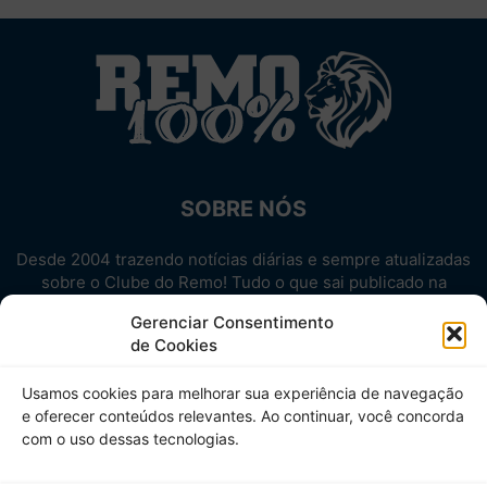
SOBRE NÓS
Desde 2004 trazendo notícias diárias e sempre atualizadas
sobre o Clube do Remo! Tudo o que sai publicado na
internet sobre o Leão, reunido em um único lugar!
Gerenciar Consentimento
Aproveite! Site não-oficial.
de Cookies
SIGA-NOS
Usamos cookies para melhorar sua experiência de navegação
e oferecer conteúdos relevantes. Ao continuar, você concorda
com o uso dessas tecnologias.