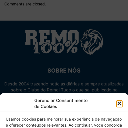
Comments are closed.
SOBRE NÓS
Desde 2004 trazendo notícias diárias e sempre atualizadas
sobre o Clube do Remo! Tudo o que sai publicado na
internet sobre o Leão, reunido em um único lugar!
Gerenciar Consentimento
Aproveite! Site não-oficial.
de Cookies
SIGA-NOS
Usamos cookies para melhorar sua experiência de navegação
e oferecer conteúdos relevantes. Ao continuar, você concorda