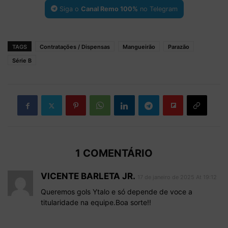
Siga o
Canal Remo 100%
no Telegram
TAGS
Contratações / Dispensas
Mangueirão
Parazão
Série B
1 COMENTÁRIO
VICENTE BARLETA JR.
17 de janeiro de 2025 At 19:12
Queremos gols Ytalo e só depende de voce a
titularidade na equipe.Boa sorte!!