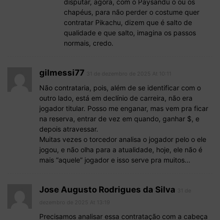
disputar, agora, com o Paysandu o ou os
chapéus, para não perder o costume quer
contratar Pikachu, dizem que é salto de
qualidade e que salto, imagina os passos
normais, credo.
gilmessi77
31 de dezembro de 2025 At 10:11
Não contrataria, pois, além de se identificar com o
outro lado, está em declínio de carreira, não era
jogador titular. Posso me enganar, mas vem pra ficar
na reserva, entrar de vez em quando, ganhar $, e
depois atravessar.
Muitas vezes o torcedor analisa o jogador pelo o ele
jogou, e não olha para a atualidade, hoje, ele não é
mais “aquele” jogador e isso serve pra muitos…
Jose Augusto Rodrigues da Silva
31 de
dezembro de 2025 At 13:19
Precisamos analisar essa contratação com a cabeça