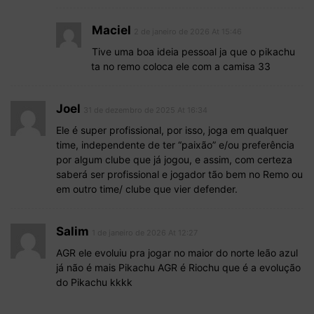
Maciel
2 de janeiro de 2026 At 15:46
Tive uma boa ideia pessoal ja que o pikachu
ta no remo coloca ele com a camisa 33
Joel
31 de dezembro de 2025 At 16:34
Ele é super profissional, por isso, joga em qualquer
time, independente de ter “paixão” e/ou preferência
por algum clube que já jogou, e assim, com certeza
saberá ser profissional e jogador tão bem no Remo ou
em outro time/ clube que vier defender.
Salim
1 de janeiro de 2026 At 12:27
AGR ele evoluiu pra jogar no maior do norte leão azul
já não é mais Pikachu AGR é Riochu que é a evolução
do Pikachu kkkk