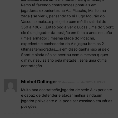
Remo tá fazendo contraraxoes pontuais em
jogadores experientes na A….Picachu, Marllon na
zaga ( se vier ), pensando tb ni Hugo Mourão do
Vasco no meio…e pelo jeito com média salarial de
350 a 400k….Então podia ver o Lucas Lima do Sport;
ele é um jogador da posição em falta a anos no Leão
( meia armador ) mesma idade do Picachu,
experiente e conhecedor da A e jogou bem as 2
ultimas temporadas….além disso ganha isso aí pelo
Sport e ainda não se acertou com o mesmo q quer
diminuir seu salário pela metade…seria uma ótima
contratação.
Michel Dollinger
31 de dezembro de 2025 At 03:21
Muito boa contratação,jogador de série A,experiente
e capaz de defender e atacar melhor ainda,um
jogador polivalente que pode ser escalado em várias
posições.