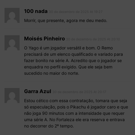
100 nada
30 de dezembro de 2025 At 19:27
Morrir, que presente, agora me deu medo.
Moisés Pinheiro
30 de dezembro de 2025 At 20:10
O Yago é um jogador versátil e bom. O Remo
precisará de um elenco qualificado e variado para
fazer bonito na série A. Acredito que o jogador se
enquadra no perfil exigido. Que ele seja bem
sucedido no maior do norte.
Garra Azul
30 de dezembro de 2025 At 20:17
Estou cético com essa contratação, tomara que seja
só especulação, pois o Pikachu é jogador caro e que
não joga 90 minutos com a intensidade que requer
uma série A. No Fortaleza ele era reserva e entrava
no decorrer do 2º tempo.