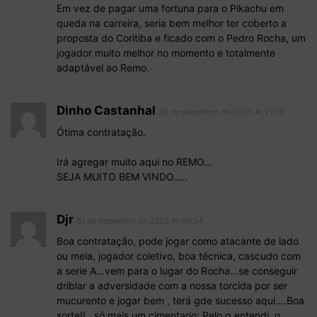
Em vez de pagar uma fortuna para o Pikachu em
queda na carreira, seria bem melhor ter coberto a
proposta do Coritiba e ficado com o Pedro Rocha, um
jogador muito melhor no momento e totalmente
adaptável ao Remo.
Dinho Castanhal
30 de dezembro de 2025 At 21:58
Ótima contratação.
Irá agregar muito aqui no REMO…
SEJA MUITO BEM VINDO…..
Djr
31 de dezembro de 2025 At 00:54
Boa contratação, pode jogar como atacante de lado
ou meia, jogador coletivo, boa técnica, cascudo com
a serie A…vem para o lugar do Rocha…se conseguir
driblar a adversidade com a nossa torcida por ser
mucurento e jogar bem , terá gde sucesso aqui….Boa
sorte!!…só mais um cimentario: Pelo q entendi, o