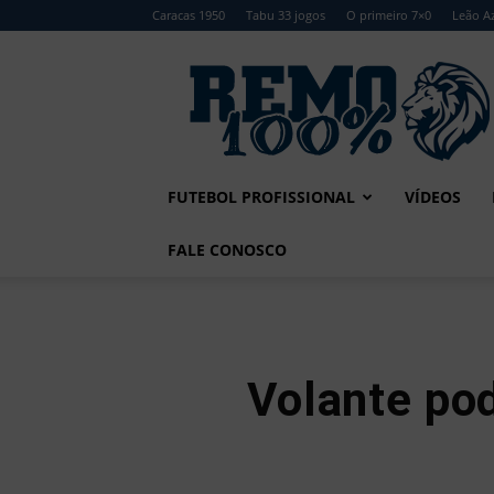
Caracas 1950
Tabu 33 jogos
O primeiro 7×0
Leão Az
Remo
100%
FUTEBOL PROFISSIONAL
VÍDEOS
FALE CONOSCO
Volante po