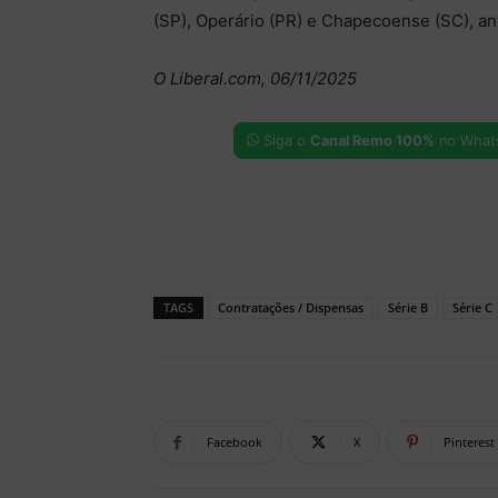
(SP), Operário (PR) e Chapecoense (SC), a
O Liberal.com, 06/11/2025
Siga o
Canal Remo 100%
no What
TAGS
Contratações / Dispensas
Série B
Série C
Facebook
X
Pinterest