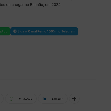
ntes de chegar ao Baenão, em 2024.
sApp
Siga o
Canal Remo 100%
no Telegram
WhatsApp
Linkedin