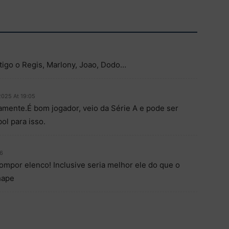
ntigo o Regis, Marlony, Joao, Dodo…
2025 At 19:05
eramente.É bom jogador, veio da Série A e pode ser
ol para isso.
26
ompor elenco! Inclusive seria melhor ele do que o
hape