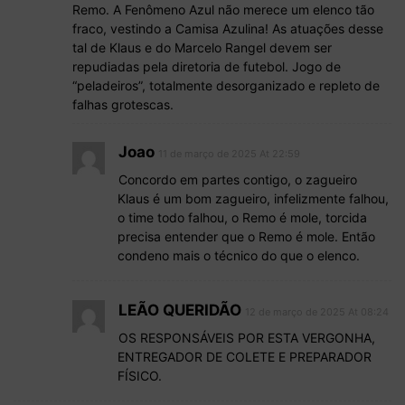
Remo. A Fenômeno Azul não merece um elenco tão
fraco, vestindo a Camisa Azulina! As atuações desse
tal de Klaus e do Marcelo Rangel devem ser
repudiadas pela diretoria de futebol. Jogo de
“peladeiros”, totalmente desorganizado e repleto de
falhas grotescas.
Joao
11 de março de 2025 At 22:59
Concordo em partes contigo, o zagueiro
Klaus é um bom zagueiro, infelizmente falhou,
o time todo falhou, o Remo é mole, torcida
precisa entender que o Remo é mole. Então
condeno mais o técnico do que o elenco.
LEÃO QUERIDÃO
12 de março de 2025 At 08:24
OS RESPONSÁVEIS POR ESTA VERGONHA,
ENTREGADOR DE COLETE E PREPARADOR
FÍSICO.