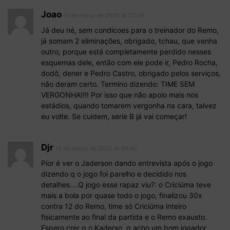
Joao
11 de março de 2025 At 22:56
Já deu né, sem condicoes para o treinador do Remo,
já somam 2 eliminações, obrigado, tchau, que venha
outro, porque está completamente perdido nesses
esquemas dele, então com ele pode ir, Pedro Rocha,
dodô, dener e Pedro Castro, obrigado pelos serviços,
não deram certo. Termino dizendo: TIME SEM
VERGONHA!!!! Por isso que não apoio mais nos
estádios, quando tomarem vergonha na cara, talvez
eu volte. Se cuidem, serie B já vai começar!
Djr
12 de março de 2025 At 09:42
Pior é ver o Jaderson dando entrevista após o jogo
dizendo q o jogo foi parelho e decidido nos
detalhes….Q jogo esse rapaz viu?: o Criciúma teve
mais a bola por quase todo o jogo, finalizou 30x
contra 12 do Remo, time só Criciúma inteiro
fisicamente ao final da partida e o Remo exausto.
Espero crer q o Kaderso, q acho um bom jogador,