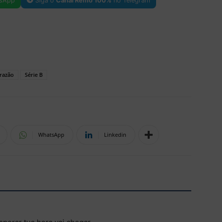
sApp
Siga o
Canal Remo 100%
no Telegram
razão
Série B
WhatsApp
Linkedin
2