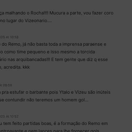
 malhando o Rocha!!!! Mucura a parte, vou fazer coro
 no lugar do Vizeonario….
025 At 10:58
e do Remo, já não basta toda a imprensa paraense e
mo como time pequeno e isso mesmo a torcida
io nas arquibancadas!!! E tem gente que diz q esse
 acredita. kkk
At 08:58
ra estufar o barbante pois Ytalo e Vizeu são inúteis
a se contundir não teremos um homem gol…
025 At 10:52
u tem feito partidas boas, é a formação do Remo em
ntroavante e nem lances para lhe fornecer gols,