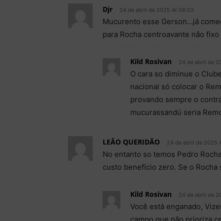
Djr
24 de abril de 2025 At 08:03
Mucurento esse Gerson…já começa
para Rocha centroavante não fixo
Kild Rosivan
24 de abril de 2
O cara so diminue o Club
nacional só colocar o Re
provando sempre o contrár
mucurassandú seria Remo,
LEÃO QUERIDÃO
24 de abril de 2025 
No entanto so temos Pedro Rocha p
custo benefício zero. Se o Roch
Kild Rosivan
24 de abril de 2
Você está enganado, Vize
campo que não prioriza ce