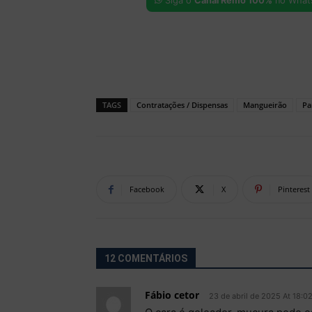
Siga o
Canal Remo 100%
no What
TAGS
Contratações / Dispensas
Mangueirão
Pa
Facebook
X
Pinterest
12 COMENTÁRIOS
Fábio cetor
23 de abril de 2025 At 18:0