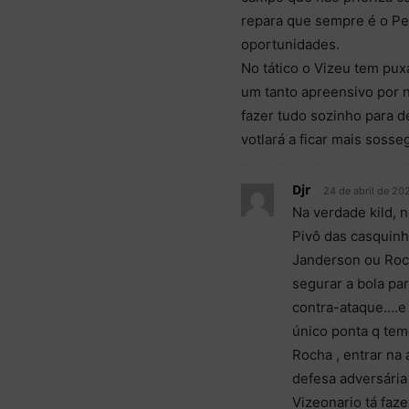
repara que sempre é o Pe
oportunidades.
No tático o Vizeu tem pux
um tanto apreensivo por n
fazer tudo sozinho para d
votlará a ficar mais sosse
Djr
24 de abril de 20
Na verdade kild, n
Pivô das casquinh
Janderson ou Roch
segurar a bola par
contra-ataque….e 
único ponta q tem
Rocha , entrar na
defesa adversária 
Vizeonario tá faz