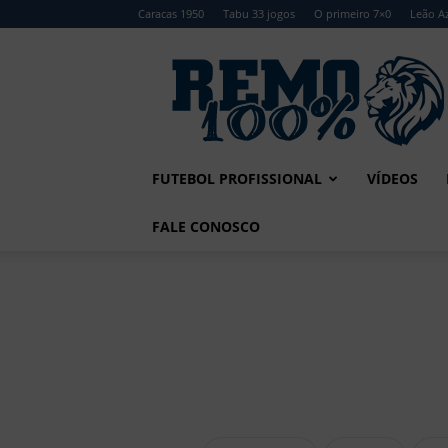
Caracas 1950
Tabu 33 jogos
O primeiro 7×0
Leão Az
Remo
100%
FUTEBOL PROFISSIONAL
VÍDEOS
FALE CONOSCO