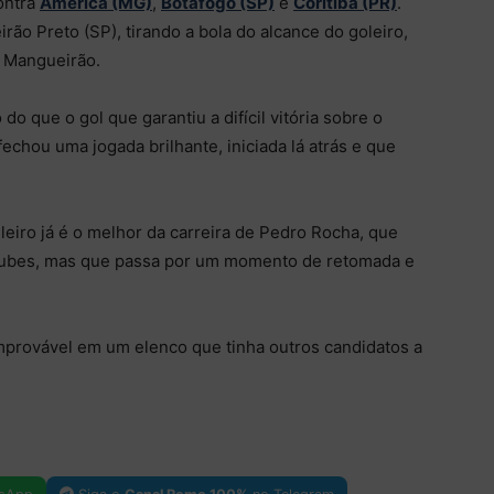
ontra
América (MG)
,
Botafogo (SP)
e
Coritiba (PR)
.
rão Preto (SP), tirando a bola do alcance do goleiro,
o Mangueirão.
do que o gol que garantiu a difícil vitória sobre o
echou uma jogada brilhante, iniciada lá atrás e que
eiro já é o melhor da carreira de Pedro Rocha, que
clubes, mas que passa por um momento de retomada e
mprovável em um elenco que tinha outros candidatos a