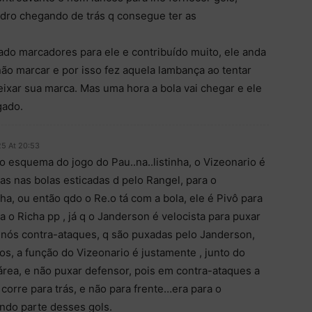
dro chegando de trás q consegue ter as
ado marcadores para ele e contribuído muito, ele anda
ão marcar e por isso fez aquela lambança ao tentar
eixar sua marca. Mas uma hora a bola vai chegar e ele
gado.
25 At 20:53
o esquema do jogo do Pau..na..listinha, o Vizeonario é
as nas bolas esticadas d pelo Rangel, para o
a, ou então qdo o Re.o tá com a bola, ele é Pivô para
a o Richa pp , já q o Janderson é velocista para puxar
nós contra-ataques, q são puxadas pelo Janderson,
os, a função do Vizeonario é justamente , junto do
 área, e não puxar defensor, pois em contra-ataques a
corre para trás, e não para frente…era para o
endo parte desses gols.