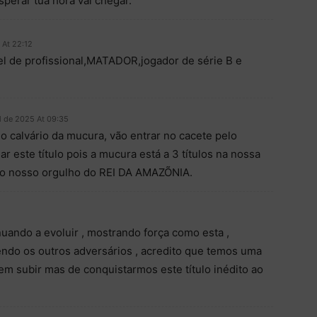
perar tua hora vai chegar.
 At 22:12
vel de profissional,MATADOR,jogador de série B e
l de 2025 At 09:35
 o calvário da mucura, vão entrar no cacete pelo
 este título pois a mucura está a 3 títulos na nossa
e o nosso orgulho do REI DA AMAZÕNIA.
uando a evoluir , mostrando força como esta ,
endo os outros adversários , acredito que temos uma
em subir mas de conquistarmos este título inédito ao