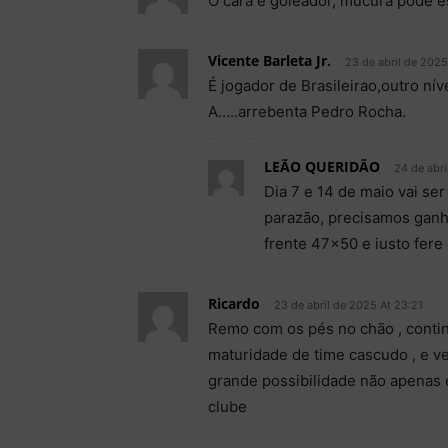
O cara é goleador, mucura pode es
Vicente Barleta Jr.
23 de abril de 2025
É jogador de Brasileirao,outro ní
A…..arrebenta Pedro Rocha.
LEÃO QUERIDÃO
24 de abri
Dia 7 e 14 de maio vai ser
parazão, precisamos ganhar
frente 47×50 e iusto fer
Ricardo
23 de abril de 2025 At 23:21
Remo com os pés no chão , contin
maturidade de time cascudo , e v
grande possibilidade não apenas 
clube