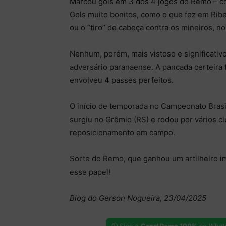
Marcou gols em 3 dos 4 jogos do Remo – c
Gols muito bonitos, como o que fez em Ribei
ou o “tiro” de cabeça contra os mineiros, n
Nenhum, porém, mais vistoso e significativo 
adversário paranaense. A pancada certeira f
envolveu 4 passes perfeitos.
O início de temporada no Campeonato Brasil
surgiu no Grêmio (RS) e rodou por vários 
reposicionamento em campo.
Sorte do Remo, que ganhou um artilheiro i
esse papel!
Blog do Gerson Nogueira, 23/04/2025