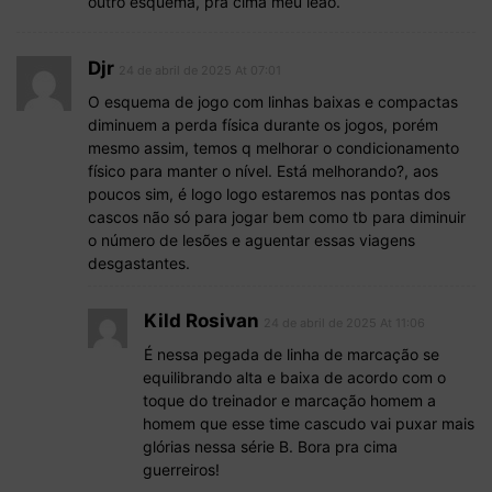
outro esquema, pra cima meu leão.
Djr
24 de abril de 2025 At 07:01
O esquema de jogo com linhas baixas e compactas
diminuem a perda física durante os jogos, porém
mesmo assim, temos q melhorar o condicionamento
físico para manter o nível. Está melhorando?, aos
poucos sim, é logo logo estaremos nas pontas dos
cascos não só para jogar bem como tb para diminuir
o número de lesões e aguentar essas viagens
desgastantes.
Kild Rosivan
24 de abril de 2025 At 11:06
É nessa pegada de linha de marcação se
equilibrando alta e baixa de acordo com o
toque do treinador e marcação homem a
homem que esse time cascudo vai puxar mais
glórias nessa série B. Bora pra cima
guerreiros!