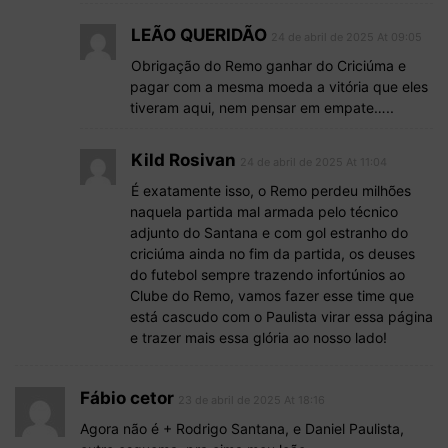
LEÃO QUERIDÃO
24 de abril de 2025 At 09:05
Obrigação do Remo ganhar do Criciúma e
pagar com a mesma moeda a vitória que eles
tiveram aqui, nem pensar em empate…..
Kild Rosivan
24 de abril de 2025 At 11:04
É exatamente isso, o Remo perdeu milhões
naquela partida mal armada pelo técnico
adjunto do Santana e com gol estranho do
criciúma ainda no fim da partida, os deuses
do futebol sempre trazendo infortúnios ao
Clube do Remo, vamos fazer esse time que
está cascudo com o Paulista virar essa página
e trazer mais essa glória ao nosso lado!
Fábio cetor
23 de abril de 2025 At 18:16
Agora não é + Rodrigo Santana, e Daniel Paulista,